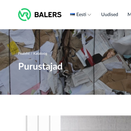
Skip
to
Eesti
Uudised
M
content
Pealeht
/
Kataloog
Purustajad