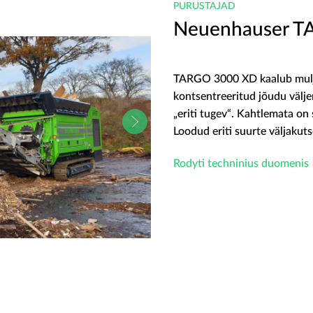
PURUSTAJAD
Neuenhauser T
TARGO 3000 XD kaalub muljet
kontsentreeritud jõudu välj
„eriti tugev“. Kahtlemata on
Loodud eriti suurte väljakut
Rodyti techninius duomenis 