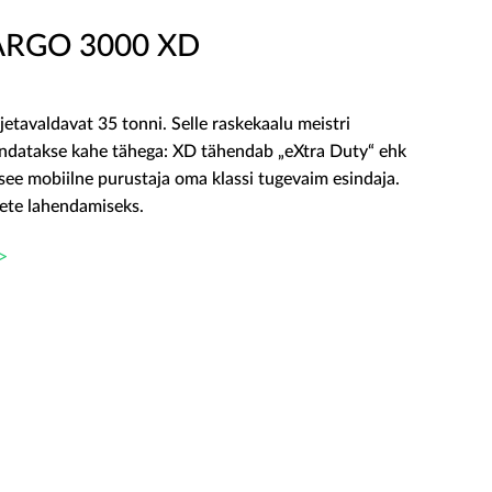
ARGO 3000 XD
avaldavat 35 tonni. Selle raskekaalu meistri
endatakse kahe tähega: XD tähendab „eXtra Duty“ ehk
 see mobiilne purustaja oma klassi tugevaim esindaja.
sete lahendamiseks.
>