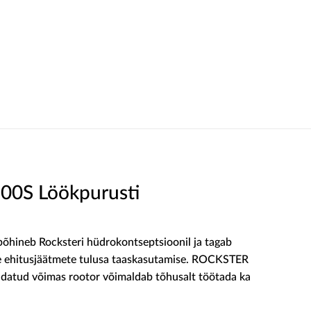
0S Löökpurusti
õhineb Rocksteri hüdrokontseptsioonil ja tagab
ste ehitusjäätmete tulusa taaskasutamise. ROCKSTER
datud võimas rootor võimaldab tõhusalt töötada ka