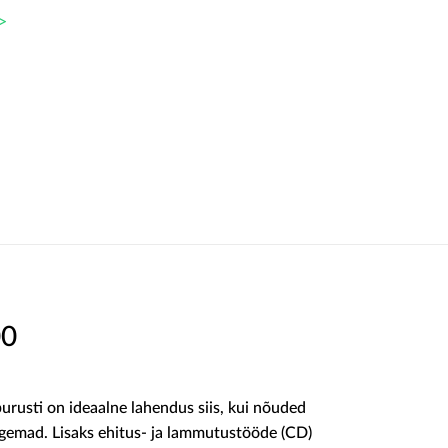
>
00
usti on ideaalne lahendus siis, kui nõuded
rgemad. Lisaks ehitus- ja lammutustööde (CD)