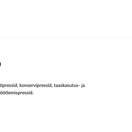
0
tipressid, konservipressid, taaskasutus- ja
öötlemispressid.