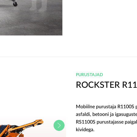
PURUSTAJAD
ROCKSTER R110
Mobiilne purustaja R1100S p
asfaldi, betooni ja igasugu
RS1100S purustajasse paigal
kividega.