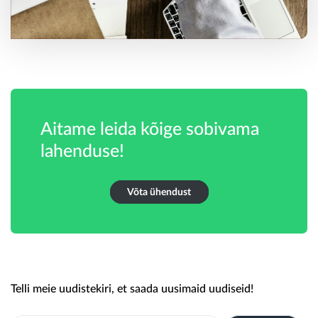
Aitame leida kõige sobivama
lahenduse!
Võta ühendust
Telli meie uudistekiri, et saada uusimaid uudiseid!