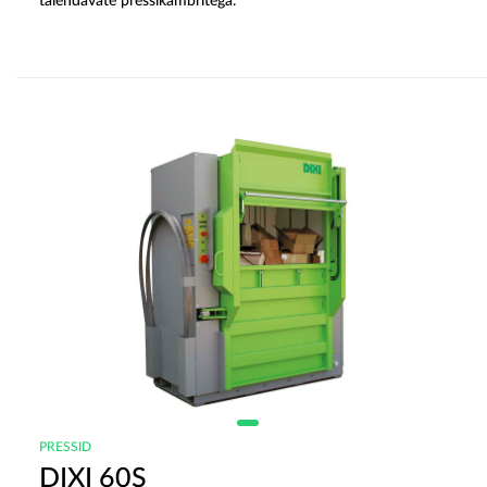
täiendavate pressikambritega.
PRESSID
DIXI 60S