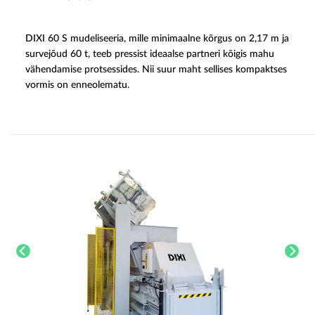
DIXI 60 S mudeliseeria, mille minimaalne kõrgus on 2,17 m ja
survejõud 60 t, teeb pressist ideaalse partneri kõigis mahu
vähendamise protsessides. Nii suur maht sellises kompaktses
vormis on enneolematu.