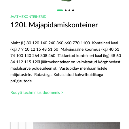
JÄÄTMEKONTEINERID
120L Majapidamiskonteiner
Maht (L) 80 120 140 240 360 660 770 1100 Konteineri kaal
(kg) 7 9 10 12 15 48 51 50 Maksimaalne koormus (kg) 40 51
74 100 140 264 308 460 Täislaetud konteineri kaal (kg) 48 60
84 112 115 120l jäätmekonteiner on valmistatud kõrgtihedast
madalsurve polüetüleenist. Vastupidav mehhaanilistele
mõjutustele. Ratastega. Kohaldatud kahvelhoidikuga
prügiautode...
Rodyti techninius duomenis >