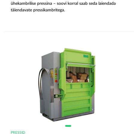
ühekambrilise pressina – soovi korral saab seda laiendada
täiendavate pressikambritega.
PRESSID