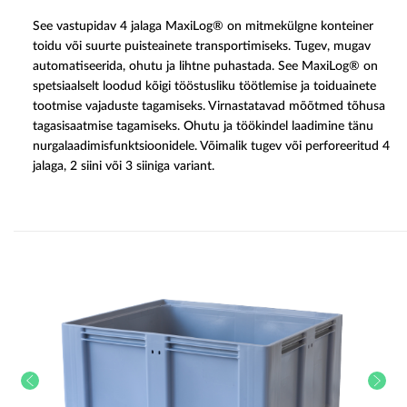
See vastupidav 4 jalaga MaxiLog® on mitmekülgne konteiner
toidu või suurte puisteainete transportimiseks. Tugev, mugav
automatiseerida, ohutu ja lihtne puhastada. See MaxiLog® on
spetsiaalselt loodud kõigi tööstusliku töötlemise ja toiduainete
tootmise vajaduste tagamiseks. Virnastatavad mõõtmed tõhusa
tagasisaatmise tagamiseks. Ohutu ja töökindel laadimine tänu
nurgalaadimisfunktsioonidele. Võimalik tugev või perforeeritud 4
jalaga, 2 siini või 3 siiniga variant.