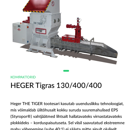
KOMPAKTORID
HEGER Tigras 130/400/400
Heger THE TIGER tootesari kasutab uuenduslikku tehnoloogiat,
mis võimaldab ülitõhusalt kokku suruda suuremahulised EPS
(Styropor®) vahtjäätmed lihtsalt hallatavateks virnastatavateks
plokkideks – korduspaisutuseta. Sel viisil saavutatud ekstreemne
mahu vähenemine (suhe 40:1) ei säästa mitte ainult oluliselt