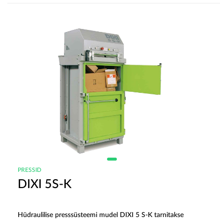
PRESSID
DIXI 5S-K
Hüdraulilise presssüsteemi mudel DIXI 5 S-K tarnitakse