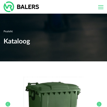
Skip
to
content
Pealeht
Kataloog