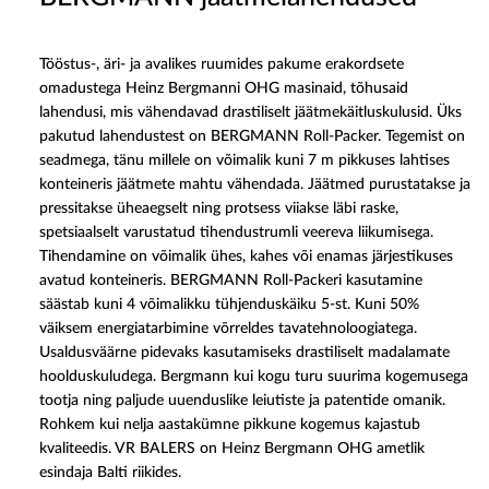
Tööstus-, äri- ja avalikes ruumides pakume erakordsete
omadustega Heinz Bergmanni OHG masinaid, tõhusaid
lahendusi, mis vähendavad drastiliselt jäätmekäitluskulusid. Üks
pakutud lahendustest on BERGMANN Roll-Packer. Tegemist on
seadmega, tänu millele on võimalik kuni 7 m pikkuses lahtises
konteineris jäätmete mahtu vähendada. Jäätmed purustatakse ja
pressitakse üheaegselt ning protsess viiakse läbi raske,
spetsiaalselt varustatud tihendustrumli veereva liikumisega.
Tihendamine on võimalik ühes, kahes või enamas järjestikuses
avatud konteineris. BERGMANN Roll-Packeri kasutamine
säästab kuni 4 võimalikku tühjenduskäiku 5-st. Kuni 50%
väiksem energiatarbimine võrreldes tavatehnoloogiatega.
Usaldusväärne pidevaks kasutamiseks drastiliselt madalamate
hoolduskuludega. Bergmann kui kogu turu suurima kogemusega
tootja ning paljude uuenduslike leiutiste ja patentide omanik.
Rohkem kui nelja aastakümne pikkune kogemus kajastub
kvaliteedis. VR BALERS on Heinz Bergmann OHG ametlik
esindaja Balti riikides.