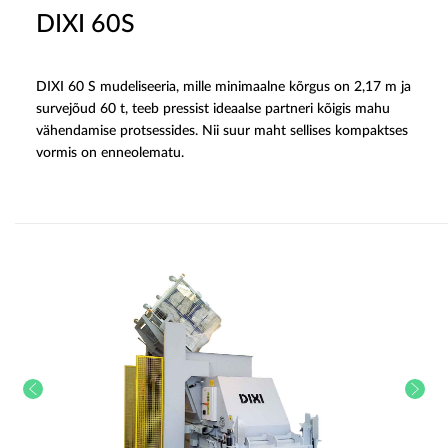
DIXI 60S
DIXI 60 S mudeliseeria, mille minimaalne kõrgus on 2,17 m ja
survejõud 60 t, teeb pressist ideaalse partneri kõigis mahu
vähendamise protsessides. Nii suur maht sellises kompaktses
vormis on enneolematu.