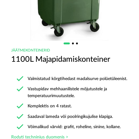
JÄÄTMEKONTEINERID
1100L Majapidamiskonteiner
Valmistatud kõrgtihedast madalsurve polüetüleenist.
Vastupidav mehhaanilistele mõjutustele ja
temperatuurimuutustele.
Komplektis on 4 ratast.
Saadaval lameda või poolringikujulise klapiga.
Võimalikud värvid: grafit, roheline, sinine, kollane.
Rodyti techninius duomenis >