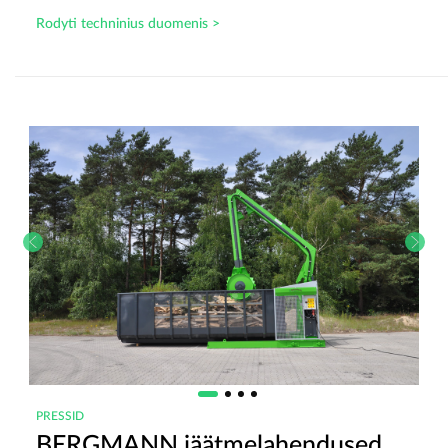
Rodyti techninius duomenis >
PRESSID
BERGMANN jäätmelahendused