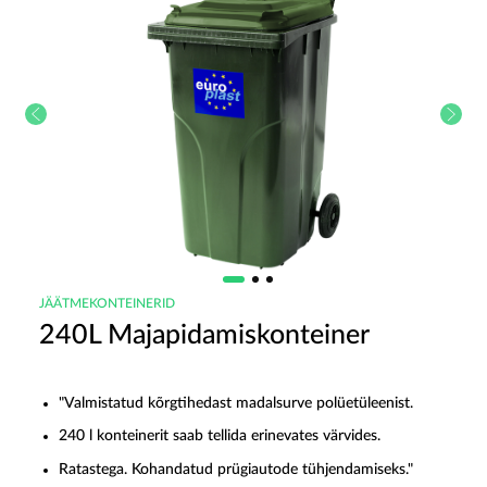
JÄÄTMEKONTEINERID
240L Majapidamiskonteiner
"Valmistatud kõrgtihedast madalsurve polüetüleenist.
240 l konteinerit saab tellida erinevates värvides.
Ratastega. Kohandatud prügiautode tühjendamiseks."