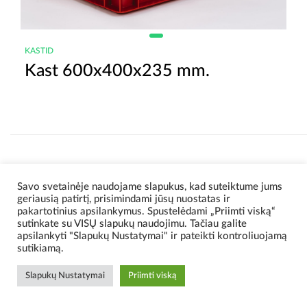
KASTID
Kast 600x400x235 mm.
Savo svetainėje naudojame slapukus, kad suteiktume jums
geriausią patirtį, prisimindami jūsų nuostatas ir
pakartotinius apsilankymus. Spustelėdami „Priimti viską“
sutinkate su VISŲ slapukų naudojimu. Tačiau galite
apsilankyti "Slapukų Nustatymai" ir pateikti kontroliuojamą
sutikiamą.
Slapukų Nustatymai
Priimti viską