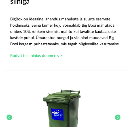
siiniga
BigBox on ideaalne lahendus mahukate ja suurte esemete
hoidmiseks. Seina kumer kuju võimaldab Big Boxi mahutada
umbes 10% rohkem sisemist mahtu kui tavaliste kaubaaluste
kastide puhul. Ümardatud nurgad ja sile pind muudavad Big
Boxi kergesti puhastatavaks, mis tagab hügieenilise kasutamise.
Rodyti techninius duomenis >