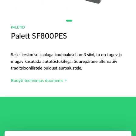
PALETID
Palett SF800PES
Sellel keskmise kaaluga kaubaalusel on 3 siini, ta on tugev ja
mugav kasutada autotõstukitega. Suurepärane alternatiiv
traditsioonilistele puidust euroalustele.
Rodyti techninius duomenis >