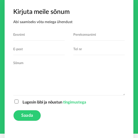
Kirjuta meile sõnum
Abi saamiseks võta meiega ühendust
Lugesin läbi ja nõustun
tingimustega
A
l