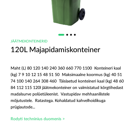
JÄÄTMEKONTEINERID
120L Majapidamiskonteiner
Maht (L) 80 120 140 240 360 660 770 1100 Konteineri kaal
(kg) 7 9 10 12 15 48 51 50 Maksimaalne koormus (kg) 40 51
74 100 140 264 308 460 Täislaetud konteineri kaal (kg) 48 60
84 112 115 120l jäätmekonteiner on valmistatud kõrgtihedast
madalsurve polüetüleenist. Vastupidav mehhaanilistele
mõjutustele. Ratastega. Kohaldatud kahvelhoidikuga
prügiautode...
Rodyti techninius duomenis >