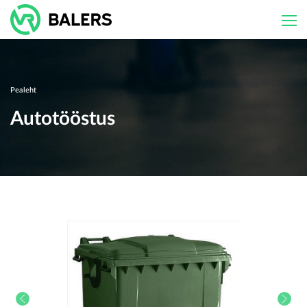
Skip
to
content
Pealeht
Autotööstus