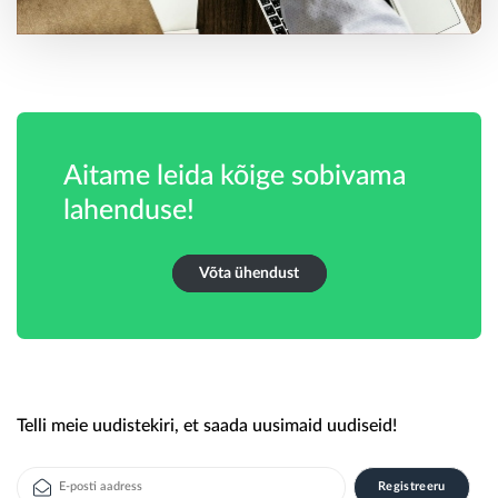
Aitame leida kõige sobivama
lahenduse!
Võta ühendust
Telli meie uudistekiri, et saada uusimaid uudiseid!