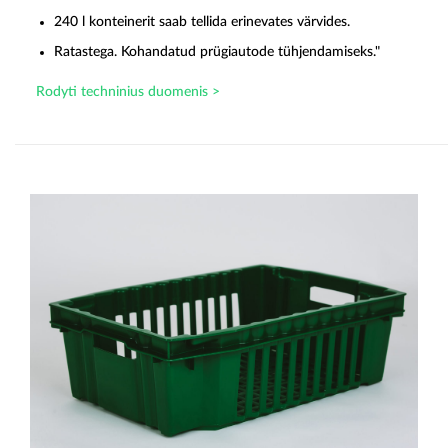
240 l konteinerit saab tellida erinevates värvides.
Ratastega. Kohandatud prügiautode tühjendamiseks."
Rodyti techninius duomenis >