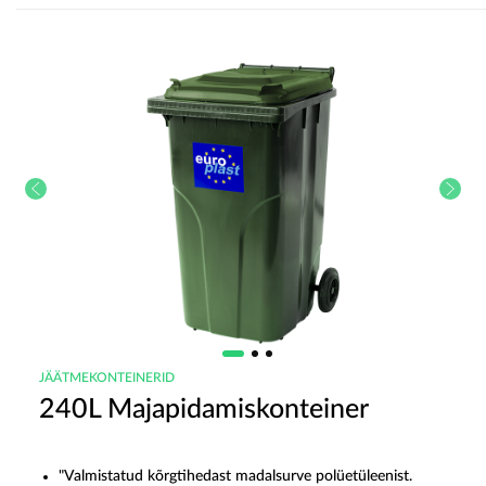
JÄÄTMEKONTEINERID
240L Majapidamiskonteiner
"Valmistatud kõrgtihedast madalsurve polüetüleenist.