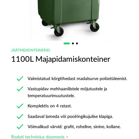
JÄÄTMEKONTEINERID
1100L Majapidamiskonteiner
Valmistatud kõrgtihedast madalsurve polüetüleenist.
Vastupidav mehhaanilistele mõjutustele ja
temperatuurimuutustele.
Komplektis on 4 ratast.
Saadaval lameda või poolringikujulise klapiga.
Võimalikud värvid: grafit, roheline, sinine, kollane.
Rodyti techninius duomenis >