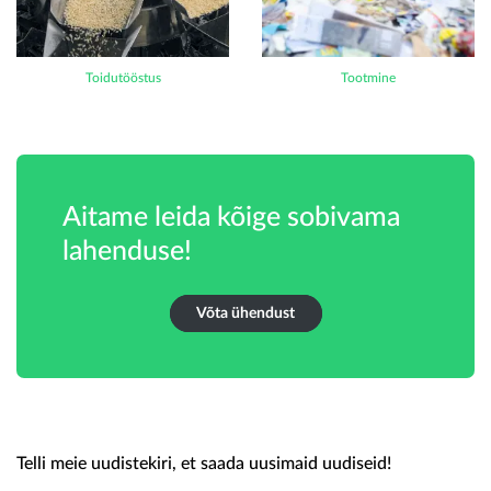
Toidutööstus
Tootmine
Aitame leida kõige sobivama
lahenduse!
Võta ühendust
Telli meie uudistekiri, et saada uusimaid uudiseid!