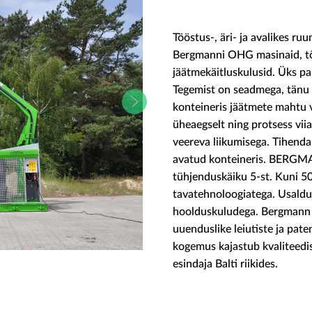
Tööstus-, äri- ja avalikes 
Bergmanni OHG masinaid, tõh
jäätmekäitluskulusid. Üks 
Tegemist on seadmega, tänu m
konteineris jäätmete mahtu 
üheaegselt ning protsess viia
veereva liikumisega. Tihenda
avatud konteineris. BERGMA
tühjenduskäiku 5-st. Kuni 5
tavatehnoloogiatega. Usaldu
hoolduskuludega. Bergmann 
uuenduslike leiutiste ja pa
kogemus kajastub kvaliteed
esindaja Balti riikides.