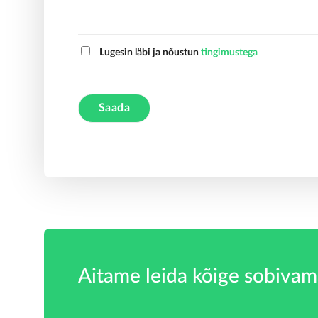
Lugesin läbi ja nõustun
tingimustega
A
l
t
e
r
n
a
t
Aitame leida kõige sobivam
i
v
e