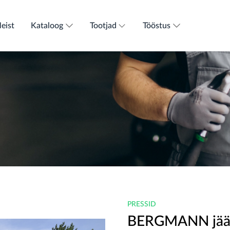
eist
Kataloog
Tootjad
Tööstus
PRESSID
BERGMANN jää