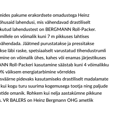
ruumides pakume erakordsete omadustega Heinz
usaid lahendusi, mis vähendavad drastiliselt
pakutud lahendustest on BERGMANN Roll-Packer.
illele on võimalik kuni 7 m pikkuses lahtises
vähendada. Jäätmed purustatakse ja pressitakse
kse läbi raske, spetsiaalselt varustatud tihendustrumli
mine on võimalik ühes, kahes või enamas järjestikuses
NN Roll-Packeri kasutamine säästab kuni 4 võimalikku
0% väiksem energiatarbimine võrreldes
sväärne pidevaks kasutamiseks drastiliselt madalamate
kui kogu turu suurima kogemusega tootja ning paljude
tentide omanik. Rohkem kui nelja aastakümne pikkune
is. VR BALERS on Heinz Bergmann OHG ametlik