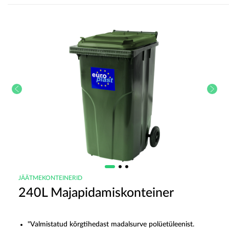
JÄÄTMEKONTEINERID
240L Majapidamiskonteiner
"Valmistatud kõrgtihedast madalsurve polüetüleenist.