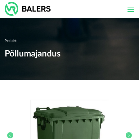
Skip
to
content
Pealeht
Põllumajandus