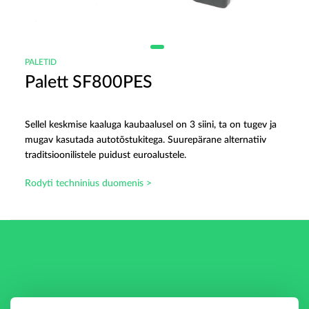
PALETID
Palett SF800PES
Sellel keskmise kaaluga kaubaalusel on 3 siini, ta on tugev ja
mugav kasutada autotõstukitega. Suurepärane alternatiiv
traditsioonilistele puidust euroalustele.
Rodyti techninius duomenis >