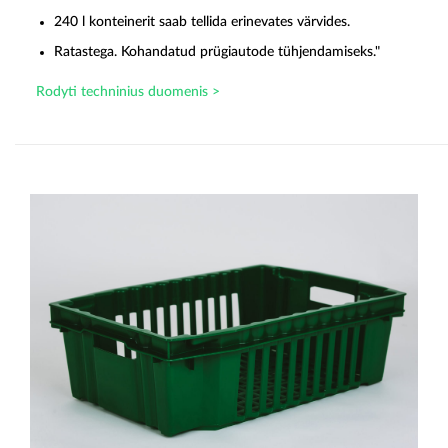
240 l konteinerit saab tellida erinevates värvides.
Ratastega. Kohandatud prügiautode tühjendamiseks."
Rodyti techninius duomenis >