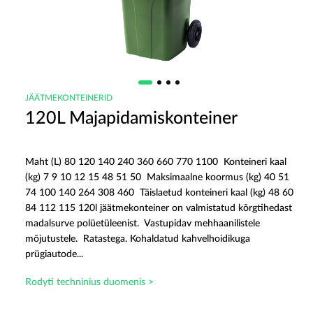
JÄÄTMEKONTEINERID
120L Majapidamiskonteiner
Maht (L) 80 120 140 240 360 660 770 1100 Konteineri kaal
(kg) 7 9 10 12 15 48 51 50 Maksimaalne koormus (kg) 40 51
74 100 140 264 308 460 Täislaetud konteineri kaal (kg) 48 60
84 112 115 120l jäätmekonteiner on valmistatud kõrgtihedast
madalsurve polüetüleenist. Vastupidav mehhaanilistele
mõjutustele. Ratastega. Kohaldatud kahvelhoidikuga
prügiautode...
Rodyti techninius duomenis >