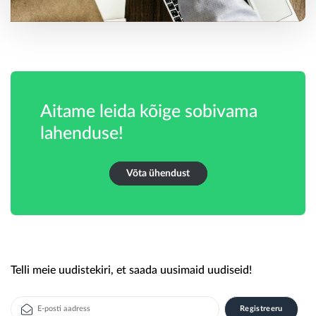
Aitame leida kõige sobivama
lahenduse!
Võta ühendust
Telli meie uudistekiri, et saada uusimaid uudiseid!