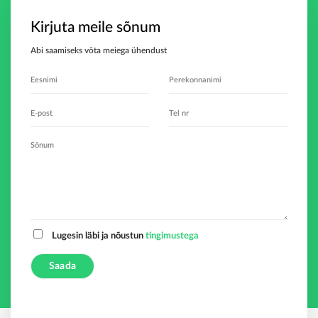
Kirjuta meile sõnum
Abi saamiseks võta meiega ühendust
Lugesin läbi ja nõustun
tingimustega
A
l