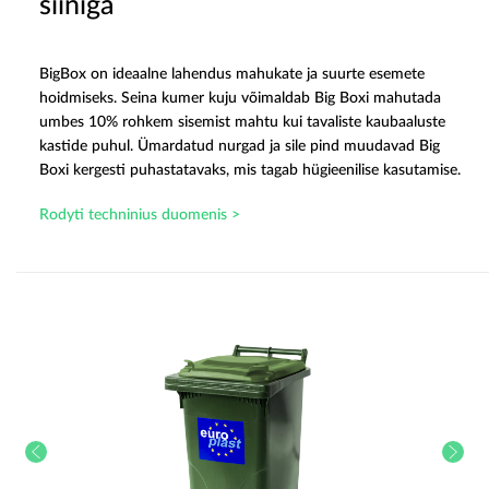
siiniga
BigBox on ideaalne lahendus mahukate ja suurte esemete
hoidmiseks. Seina kumer kuju võimaldab Big Boxi mahutada
umbes 10% rohkem sisemist mahtu kui tavaliste kaubaaluste
kastide puhul. Ümardatud nurgad ja sile pind muudavad Big
Boxi kergesti puhastatavaks, mis tagab hügieenilise kasutamise.
Rodyti techninius duomenis >