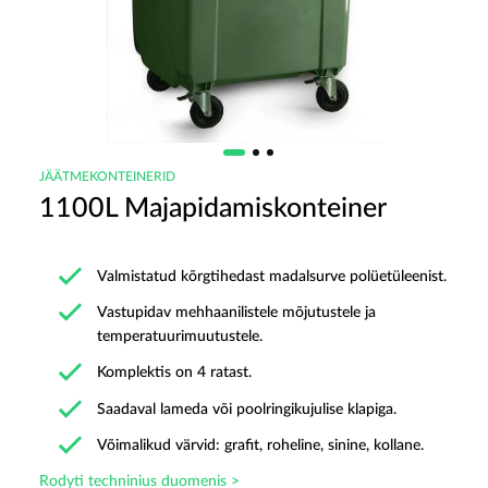
JÄÄTMEKONTEINERID
1100L Majapidamiskonteiner
Valmistatud kõrgtihedast madalsurve polüetüleenist.
Vastupidav mehhaanilistele mõjutustele ja
temperatuurimuutustele.
Komplektis on 4 ratast.
Saadaval lameda või poolringikujulise klapiga.
Võimalikud värvid: grafit, roheline, sinine, kollane.
Rodyti techninius duomenis >