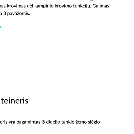
imas krovimas dėl kampinio krovimo funkcijų. Galimas
ba 3 pavažomis.
>
teineris
eris yra pagamintas iš didelio tankio žemo slėgio