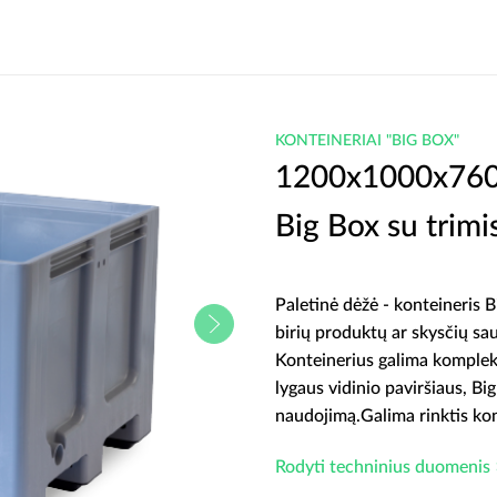
KONTEINERIAI "BIG BOX"
1200x1000x760 p
Big Box su trim
Paletinė dėžė - konteineris 
birių produktų ar skysčių sa
Konteinerius galima komplekt
lygaus vidinio paviršiaus, Big
naudojimą.Galima rinktis kon
Rodyti techninius duomenis 