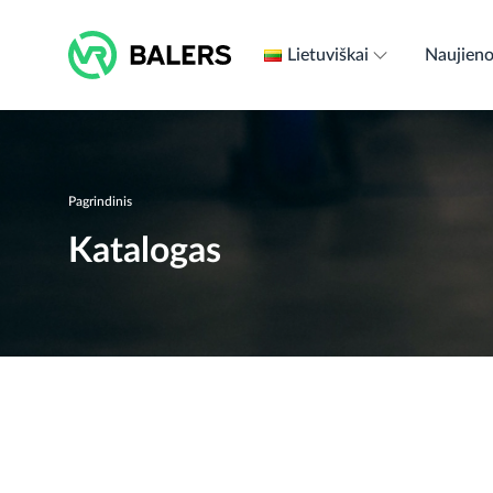
Skip
to
Lietuviškai
Naujien
content
Pagrindinis
Katalogas