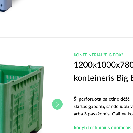
KONTEINERIAI "BIG BOX"
1200x1000x780 
konteineris Big
Ši perforuota paletinė dėžė 
skirtas gabenti, sandėliuoti 
arba 3 pavažomis. Galima ko
Rodyti techninius duomenis 