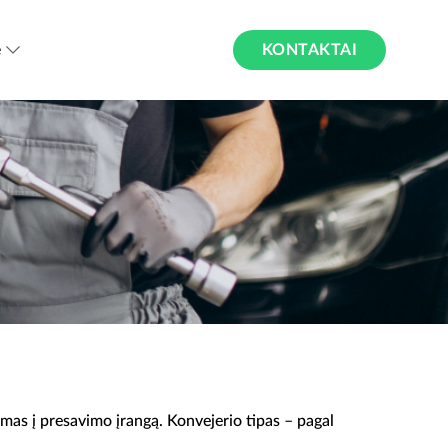
KONTAKTAI
ė
imas į presavimo įrangą. Konvejerio tipas – pagal
.