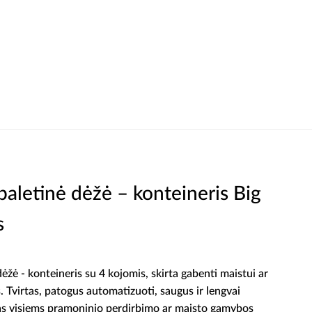
letinė dėžė – konteineris Big
s
 dėžė - konteineris su 4 kojomis, skirta gabenti maistui ar
. Tvirtas, patogus automatizuoti, saugus ir lengvai
tas visiems pramoninio perdirbimo ar maisto gamybos