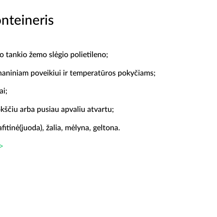
nteineris
o tankio žemo slėgio polietileno;
aniniam poveikiui ir temperatūros pokyčiams;
ai;
okščiu arba pusiau apvaliu atvartu;
fitinė(juoda), žalia, mėlyna, geltona.
>