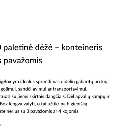
aletinė dėžė – konteineris
is pavažomis
BigBox yra idealus sprendimas didelių gabaritų prekių,
ugojimui, sandėliavimui ar transportavimui.
uoti su jiems skirtais dangčiais. Dėl apvalių kampų ir
Box lengva valyti, o tai užtikrina higienišką
teinerius su 3 pavažomis ar 4 kojomis.
>