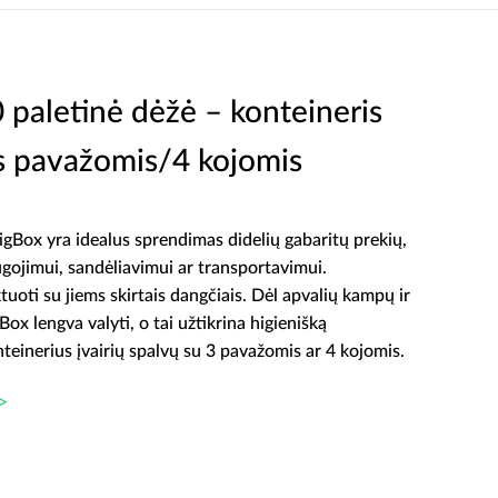
aletinė dėžė – konteineris
is pavažomis/4 kojomis
BigBox yra idealus sprendimas didelių gabaritų prekių,
ugojimui, sandėliavimui ar transportavimui.
uoti su jiems skirtais dangčiais. Dėl apvalių kampų ir
Box lengva valyti, o tai užtikrina higienišką
teinerius įvairių spalvų su 3 pavažomis ar 4 kojomis.
>