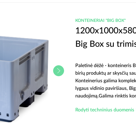
KONTEINERIAI "BIG BOX"
1200x1000x580 p
Big Box su trim
Paletinė dėžė - konteineris 
birių produktų ar skysčių sa
Konteinerius galima komplekt
lygaus vidinio paviršiaus, Big
naudojimą.Galima rinktis kon
Rodyti techninius duomenis 