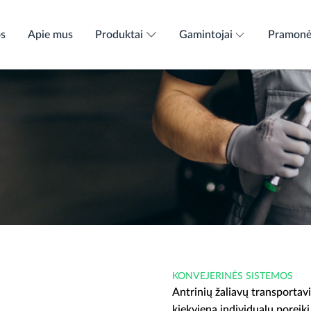
os
Apie mus
Produktai
Gamintojai
Pramon
KONVEJERINĖS SISTEMOS
Antrinių žaliavų transportav
kiekvieną individualų poreikį