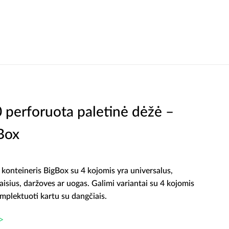
perforuota paletinė dėžė –
 Box
- konteineris BigBox su 4 kojomis yra universalus,
vaisius, daržoves ar uogas. Galimi variantai su 4 kojomis
mplektuoti kartu su dangčiais.
>