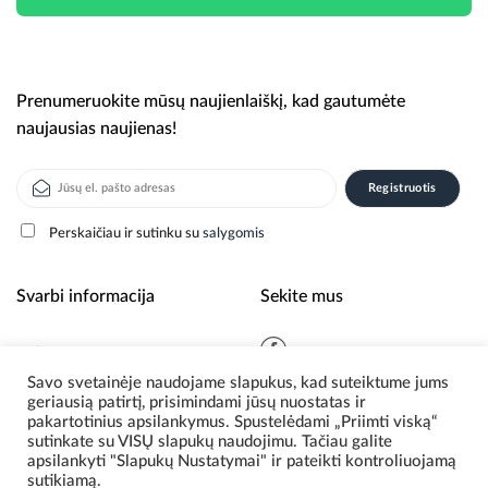
Prenumeruokite mūsų naujienlaiškį, kad gautumėte
naujausias naujienas!
Perskaičiau ir sutinku su
salygomis
Alternative:
Svarbi informacija
Sekite mus
Apie mus
Savo svetainėje naudojame slapukus, kad suteiktume jums
Naujienos
geriausią patirtį, prisimindami jūsų nuostatas ir
Privatumo politika
pakartotinius apsilankymus. Spustelėdami „Priimti viską“
sutinkate su VISŲ slapukų naudojimu. Tačiau galite
apsilankyti "Slapukų Nustatymai" ir pateikti kontroliuojamą
sutikiamą.