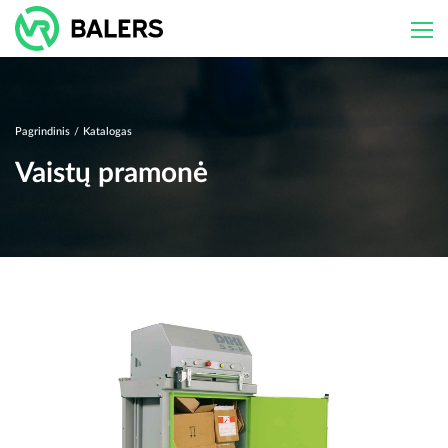
Skip
to
content
Pagrindinis
/
Katalogas
Vaistų pramonė