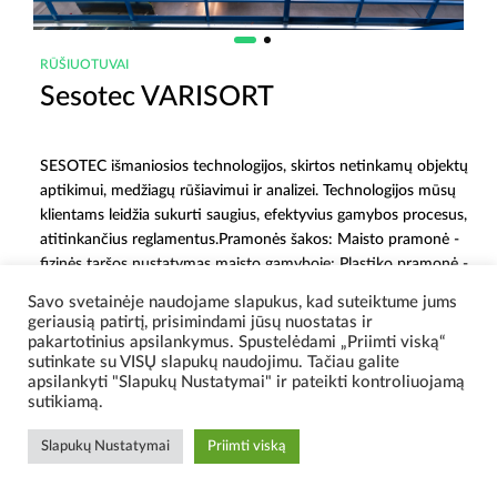
RŪŠIUOTUVAI
Sesotec VARISORT
SESOTEC išmaniosios technologijos, skirtos netinkamų objektų
aptikimui, medžiagų rūšiavimui ir analizei. Technologijos mūsų
klientams leidžia sukurti saugius, efektyvius gamybos procesus,
atitinkančius reglamentus.
Pramonės šakos: Maisto pramonė -
fizinės taršos nustatymas maisto gamyboje; Plastiko pramonė -
netinkamų medžiagų aptikimas plastiko pramonėje; Perdirbimas
Savo svetainėje naudojame slapukus, kad suteiktume jums
– medžiagos išgryninimas.
geriausią patirtį, prisimindami jūsų nuostatas ir
pakartotinius apsilankymus. Spustelėdami „Priimti viską“
sutinkate su VISŲ slapukų naudojimu. Tačiau galite
apsilankyti "Slapukų Nustatymai" ir pateikti kontroliuojamą
sutikiamą.
Slapukų Nustatymai
Priimti viską