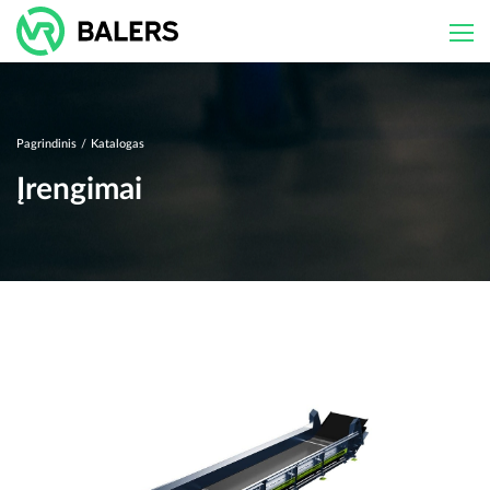
Skip
to
content
Pagrindinis
/
Katalogas
Įrengimai