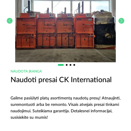
NAUDOTA ĮRANGA
Naudoti presai CK International
Galime pasiūlyti platų asortimentą naudotų presų! Atnaujinti,
suremontuoti arba be remonto. Visais atvejais presai tinkami
naudojimui. Suteikiama garantija. Detalesnei informacijai,
susisiekite su mumis!