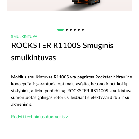
SMULKINTUVAI
ROCKSTER R1100S Smūginis
smulkintuvas
Mobilus smulkintuvas R1100S yra pagrįstas Rockster hidrauline
koncepcija ir garantuoja optimalų asfalto, betono ir bet kokių
statybinių atliekų perdirbimą. ROCKSTER RS1100S smulkintuve
sumontuotas galingas rotorius, leidžiantis efektyviai dirbti ir su
akmenimis.
Rodyti techninius duomenis >