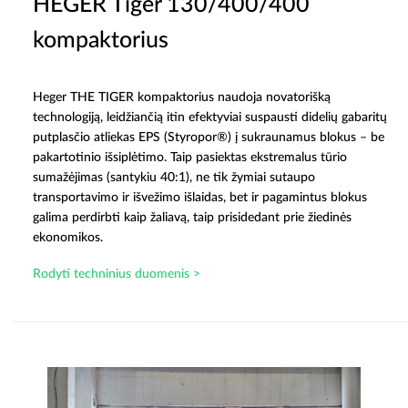
HEGER Tiger 130/400/400
kompaktorius
Heger THE TIGER kompaktorius naudoja novatorišką
technologiją, leidžiančią itin efektyviai suspausti didelių gabaritų
putplasčio atliekas EPS (Styropor®) į sukraunamus blokus – be
pakartotinio išsiplėtimo. Taip pasiektas ekstremalus tūrio
sumažėjimas (santykiu 40:1), ne tik žymiai sutaupo
transportavimo ir išvežimo išlaidas, bet ir pagamintus blokus
galima perdirbti kaip žaliavą, taip prisidedant prie žiedinės
ekonomikos.
Rodyti techninius duomenis >