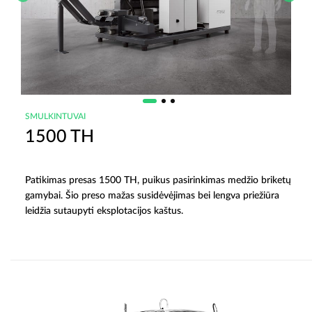
SMULKINTUVAI
1500 TH
Patikimas presas 1500 TH, puikus pasirinkimas medžio briketų
gamybai. Šio preso mažas susidėvėjimas bei lengva priežiūra
leidžia sutaupyti eksplotacijos kaštus.