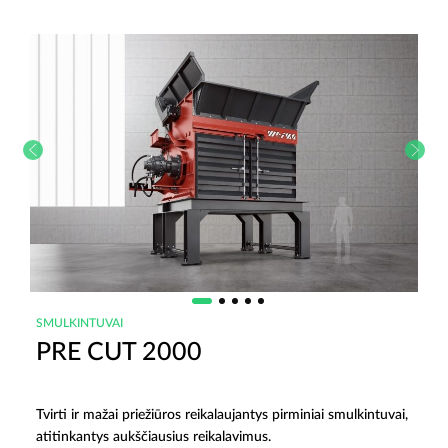
SMULKINTUVAI
PRE CUT 2000
Tvirti ir mažai priežiūros reikalaujantys pirminiai smulkintuvai,
atitinkantys aukščiausius reikalavimus.