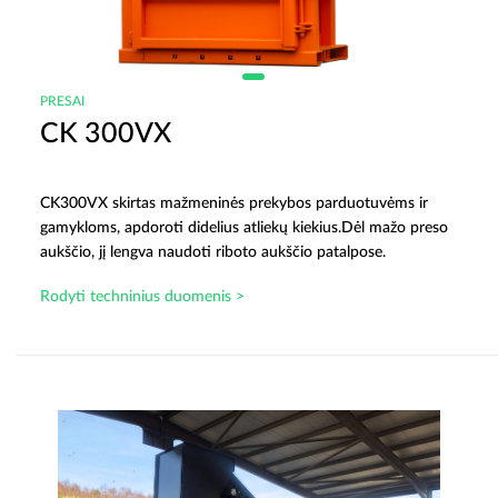
PRESAI
CK 300VX
CK300VX skirtas mažmeninės prekybos parduotuvėms ir
gamykloms, apdoroti didelius atliekų kiekius.Dėl mažo preso
aukščio, jį lengva naudoti riboto aukščio patalpose.
Rodyti techninius duomenis >