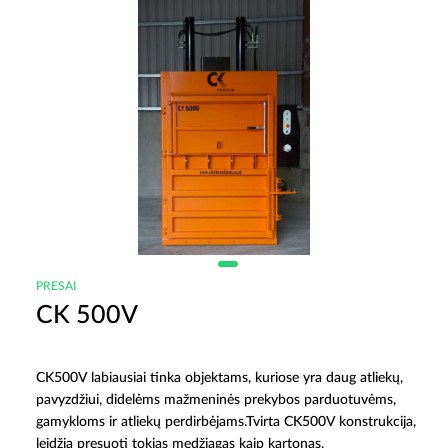
PRESAI
CK 500V
CK500V labiausiai tinka objektams, kuriose yra daug atliekų,
pavyzdžiui, didelėms mažmeninės prekybos parduotuvėms,
gamykloms ir atliekų perdirbėjams.
Tvirta CK500V konstrukcija,
leidžia presuoti tokias medžiagas kaip kartonas,