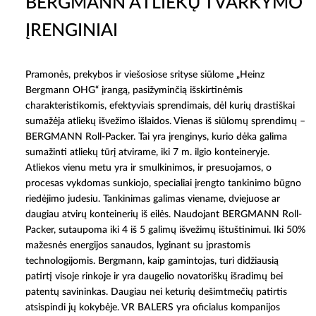
BERGMANN ATLIEKŲ TVARKYMO
ĮRENGINIAI
Pramonės, prekybos ir viešosiose srityse siūlome „Heinz
Bergmann OHG“ įrangą, pasižyminčią išskirtinėmis
charakteristikomis, efektyviais sprendimais, dėl kurių drastiškai
sumažėja atliekų išvežimo išlaidos. Vienas iš siūlomų sprendimų –
BERGMANN Roll-Packer. Tai yra įrenginys, kurio dėka galima
sumažinti atliekų tūrį atvirame, iki 7 m. ilgio konteineryje.
Atliekos vienu metu yra ir smulkinimos, ir presuojamos, o
procesas vykdomas sunkiojo, specialiai įrengto tankinimo būgno
riedėjimo judesiu. Tankinimas galimas viename, dviejuose ar
daugiau atvirų konteinerių iš eilės. Naudojant BERGMANN Roll-
Packer, sutaupoma iki 4 iš 5 galimų išvežimų ištuštinimui. Iki 50%
mažesnės energijos sanaudos, lyginant su įprastomis
technologijomis. Bergmann, kaip gamintojas, turi didžiausią
patirtį visoje rinkoje ir yra daugelio novatoriškų išradimų bei
patentų savininkas. Daugiau nei keturių dešimtmečių patirtis
atsispindi jų kokybėje. VR BALERS yra oficialus kompanijos