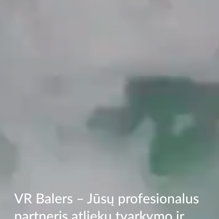
VR Balers – Jūsų profesionalus
partneris atliekų tvarkymo ir