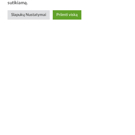
sutikiamą.
Slapukų Nustatymai
Priimti viską
BALERS.LT
Partneriai