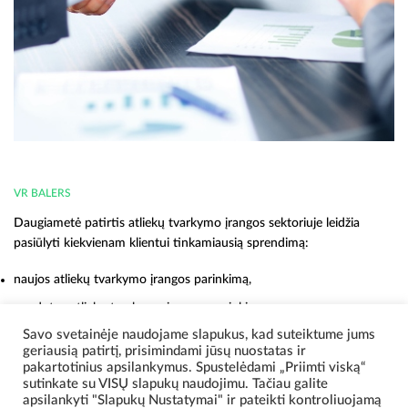
VR BALERS
Daugiametė patirtis atliekų tvarkymo įrangos sektoriuje leidžia
pasiūlyti kiekvienam klientui tinkamiausią sprendimą:
naujos atliekų tvarkymo įrangos parinkimą,
naudotos atliekų tvarkymo įrangos parinkimą,
Savo svetainėje naudojame slapukus, kad suteiktume jums
plastikinių palečių, konteinerių ir dėžių parinkimą,
geriausią patirtį, prisimindami jūsų nuostatas ir
įrangos aptarnavimo bei serviso paslaugas.
pakartotinius apsilankymus. Spustelėdami „Priimti viską“
sutinkate su VISŲ slapukų naudojimu. Tačiau galite
apsilankyti "Slapukų Nustatymai" ir pateikti kontroliuojamą
Susisiekite su mumis!