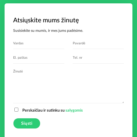
Atsiųskite mums žinutę
Susisiekite su mumis, ir mes jums padėsime.
Perskaičiau ir sutinku su
salygomis
A