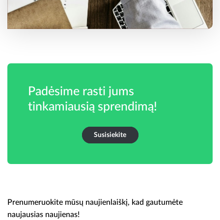
Padėsime rasti jums
tinkamiausią sprendimą!
Susisiekite
Prenumeruokite mūsų naujienlaiškį, kad gautumėte
naujausias naujienas!