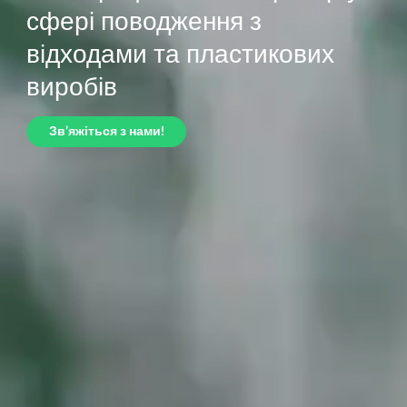
сфері поводження з
відходами та пластикових
виробів
Зв’яжіться з нами!