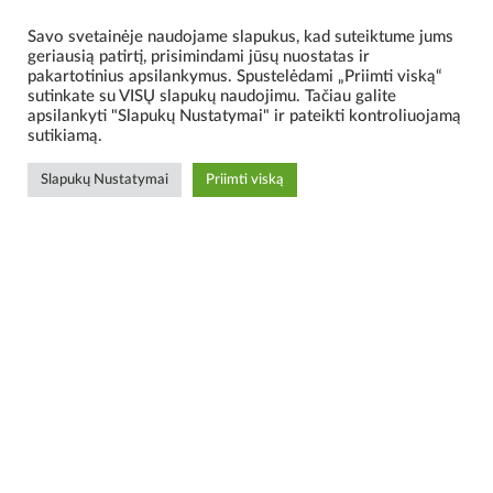
У пластикових виробах.
Savo svetainėje naudojame slapukus, kad suteiktume jums
geriausią patirtį, prisimindami jūsų nuostatas ir
В обладнанні для поводження з відходами.
pakartotinius apsilankymus. Spustelėdami „Priimti viską“
sutinkate su VISŲ slapukų naudojimu. Tačiau galite
У вживаному обладнанні та пластикових виробах.
apsilankyti "Slapukų Nustatymai" ir pateikti kontroliuojamą
В сервісних послугах.
sutikiamą.
Slapukų Nustatymai
Priimti viską
Зв’яжіться з нами!
BALERS.LT
Партнери