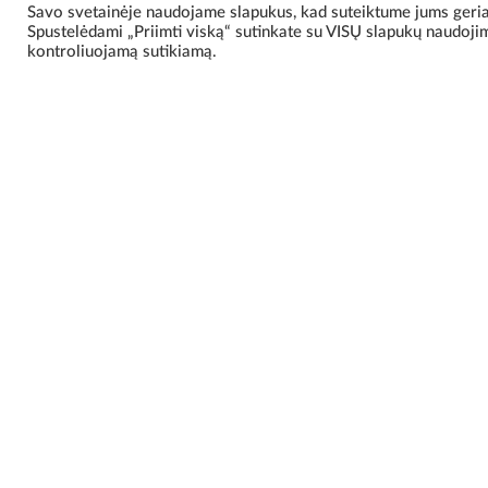
Savo svetainėje naudojame slapukus, kad suteiktume jums geriaus
Spustelėdami „Priimti viską“ sutinkate su VISŲ slapukų naudojimu
kontroliuojamą sutikiamą.
Отправьте нам 
Свяжитесь с нами для получения помощи