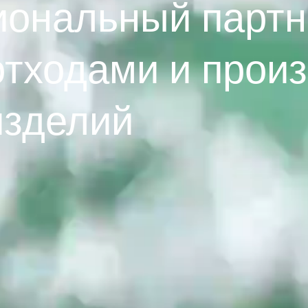
ональный партне
отходами и прои
изделий