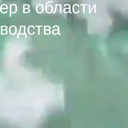
р в области
зводства