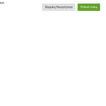
mus.
Slapukų Nustatymai
Priimti viską