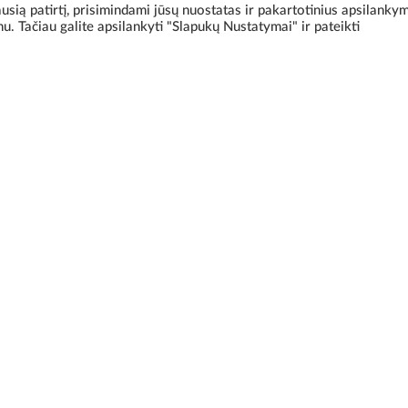
ią patirtį, prisimindami jūsų nuostatas ir pakartotinius apsilanky
. Tačiau galite apsilankyti "Slapukų Nustatymai" ir pateikti
сообщение