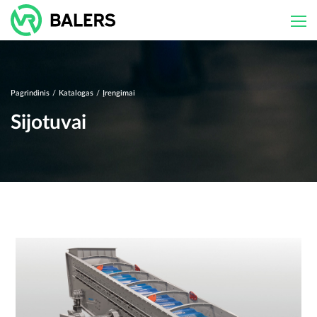
Skip
to
content
Pagrindinis
/
Katalogas
/
Įrengimai
Sijotuvai