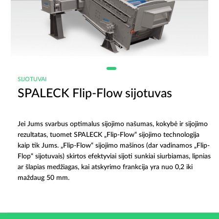
SIJOTUVAI
SPALECK Flip-Flow sijotuvas
Jei Jums svarbus optimalus sijojimo našumas, kokybė ir sijojimo
rezultatas, tuomet SPALECK „Flip-Flow“ sijojimo technologija
kaip tik Jums. „Flip-Flow“ sijojimo mašinos (dar vadinamos „Flip-
Flop“ sijotuvais) skirtos efektyviai sijoti sunkiai siurbiamas, lipnias
ar šlapias medžiagas, kai atskyrimo frankcija yra nuo 0,2 iki
maždaug 50 mm.