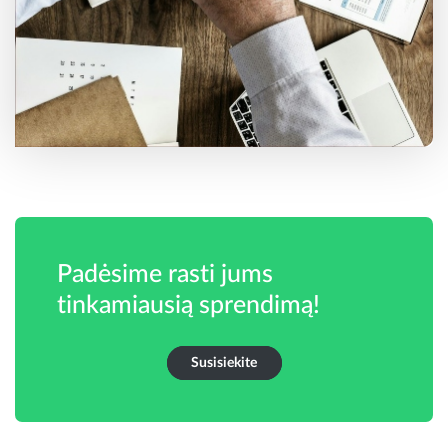
Padėsime rasti jums
tinkamiausią sprendimą!
Susisiekite