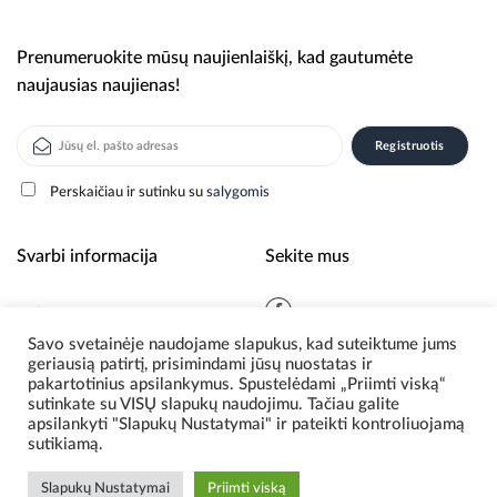
Prenumeruokite mūsų naujienlaiškį, kad gautumėte
naujausias naujienas!
Perskaičiau ir sutinku su
salygomis
Alternative:
Svarbi informacija
Sekite mus
Apie mus
Savo svetainėje naudojame slapukus, kad suteiktume jums
Naujienos
geriausią patirtį, prisimindami jūsų nuostatas ir
Privatumo politika
pakartotinius apsilankymus. Spustelėdami „Priimti viską“
sutinkate su VISŲ slapukų naudojimu. Tačiau galite
apsilankyti "Slapukų Nustatymai" ir pateikti kontroliuojamą
sutikiamą.
© 2026 Scoding. Visos teisės saugomos.
Slapukų Nustatymai
Priimti viską