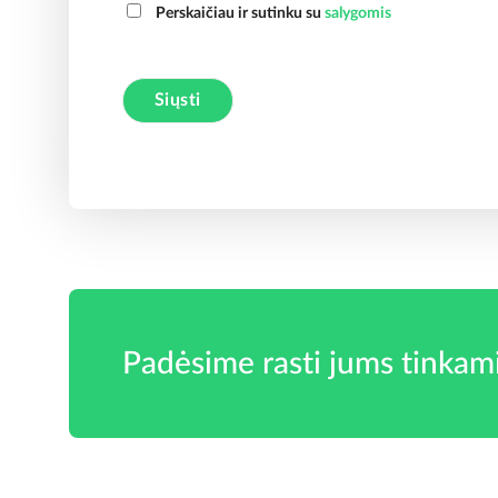
Perskaičiau ir sutinku su
salygomis
A
l
t
e
r
n
a
t
Padėsime rasti jums tinkam
i
v
e
: