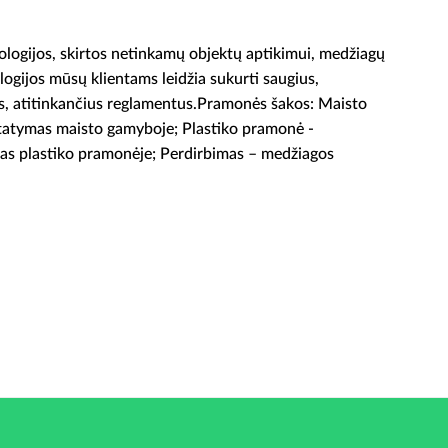
ogijos, skirtos netinkamų objektų aptikimui, medžiagų
ologijos mūsų klientams leidžia sukurti saugius,
, atitinkančius reglamentus.
Pramonės šakos: Maisto
statymas maisto gamyboje; Plastiko pramonė -
as plastiko pramonėje; Perdirbimas – medžiagos