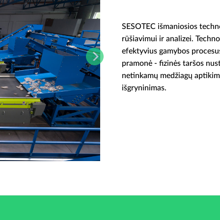
SESOTEC išmaniosios technol
rūšiavimui ir analizei. Techn
efektyvius gamybos procesus
pramonė - fizinės taršos nu
netinkamų medžiagų aptikim
išgryninimas.