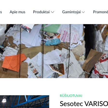
os
Apie mus
Produktai
Gamintojai
Pramon
RŪŠIUOTUVAI
Sesotec VARIS