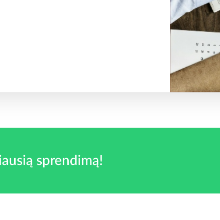
iausią sprendimą!