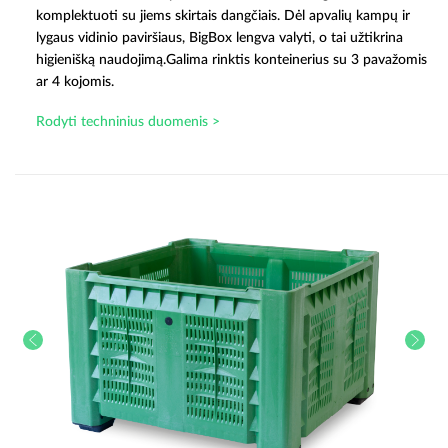
komplektuoti su jiems skirtais dangčiais. Dėl apvalių kampų ir
lygaus vidinio paviršiaus, BigBox lengva valyti, o tai užtikrina
higienišką naudojimą.Galima rinktis konteinerius su 3 pavažomis
ar 4 kojomis.
Rodyti techninius duomenis >