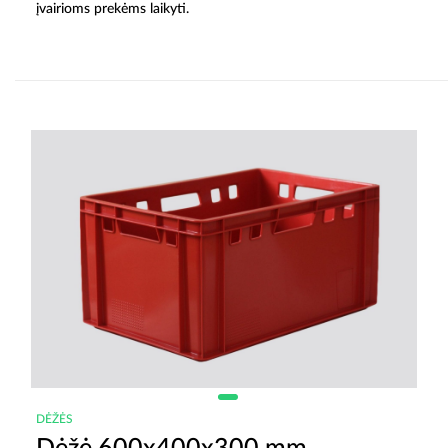
įvairioms prekėms laikyti.
DĖŽĖS