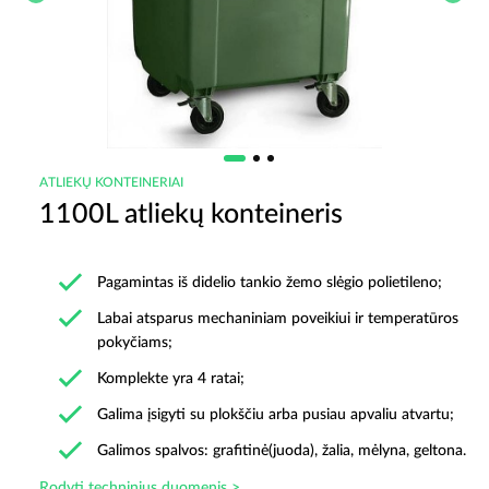
ATLIEKŲ KONTEINERIAI
1100L atliekų konteineris
Pagamintas iš didelio tankio žemo slėgio polietileno;
Labai atsparus mechaniniam poveikiui ir temperatūros
pokyčiams;
Komplekte yra 4 ratai;
Galima įsigyti su plokščiu arba pusiau apvaliu atvartu;
Galimos spalvos: grafitinė(juoda), žalia, mėlyna, geltona.
Rodyti techninius duomenis >