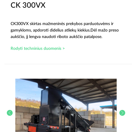
CK 300VX
CK300VX skirtas mažmeninės prekybos parduotuvėms ir
gamykloms, apdoroti didelius atliekų kiekius.Dėl mažo preso
aukščio, jį lengva naudoti riboto aukščio patalpose.
Rodyti techninius duomenis >