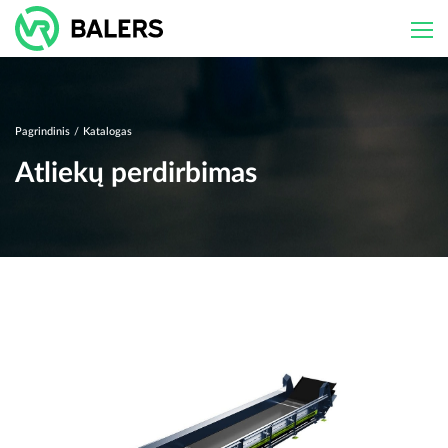
Skip
to
content
Pagrindinis
/
Katalogas
Atliekų perdirbimas