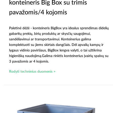
konteineris Big Box su trimis
pavažomis/4 kojomis
Paletinė dėžė - konteineris BigBox yra idealus sprendimas didelių
gabaritų prekių, birių produktų ar skysčių saugojimui,
sandėliavimui ar transportavimui. Konteinerius galima
komplektuoti su jiems skirtais dangčiais. Dėl apvalių kampų ir
lygaus vidinio paviršiaus, BigBox lengva valyti, o tai užtikrina
higienišką naudojimą.Galima rinktis konteinerius įvairių spalvų su
3 pavažomis ar 4 kojomis.
Rodyti techninius duomenis >