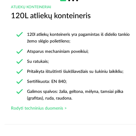
ATLIEKŲ KONTEINERIAI
120L atliekų konteineris
120l atliekų konteineris yra pagamintas iš didelio tankio
žemo slėgio polietileno;
Atsparus mechaniniam poveikiui;
Su ratukais;
Pritaikyta ištuštinti šiukšliavežiais su šukiniu laikikliu;
Sertifikuota: EN 840;
Galimos spalvos: žalia, geltona, mėlyna, tamsiai pilka
(grafitas), ruda, raudona.
Rodyti techninius duomenis >