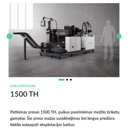
SMULKINTUVAI
1500 TH
Patikimas presas 1500 TH, puikus pasirinkimas medžio briketų
gamybai. Šio preso mažas susidėvėjimas bei lengva priežiūra
leidžia sutaupyti eksplotacijos kaštus.