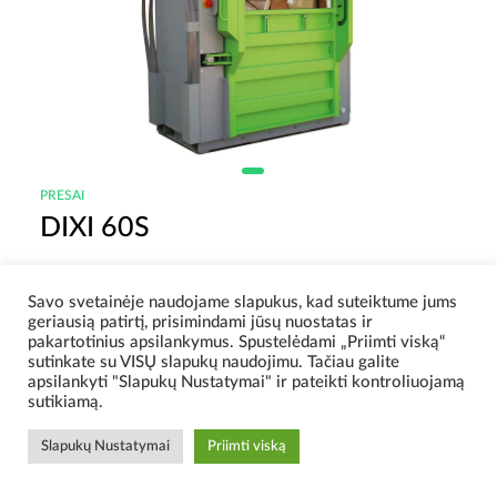
PRESAI
DIXI 60S
DIXI 60S modelių serija, kurios minimalus aukštis – 2,17 m, o
Savo svetainėje naudojame slapukus, kad suteiktume jums
spaudimo jėga – 60 t.
geriausią patirtį, prisimindami jūsų nuostatas ir
pakartotinius apsilankymus. Spustelėdami „Priimti viską“
sutinkate su VISŲ slapukų naudojimu. Tačiau galite
apsilankyti "Slapukų Nustatymai" ir pateikti kontroliuojamą
sutikiamą.
Slapukų Nustatymai
Priimti viską