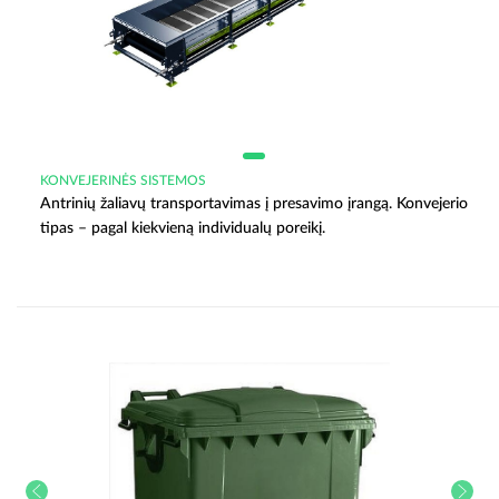
KONVEJERINĖS SISTEMOS
Antrinių žaliavų transportavimas į presavimo įrangą. Konvejerio
tipas – pagal kiekvieną individualų poreikį.