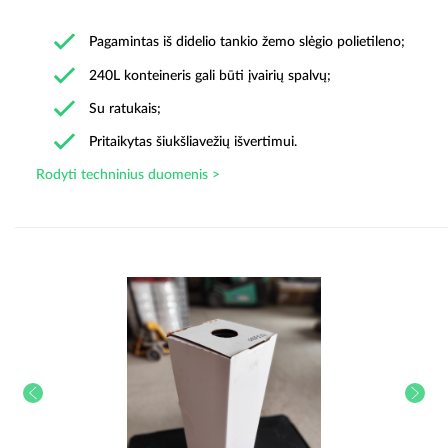
Pagamintas iš didelio tankio žemo slėgio polietileno;
240L konteineris gali būti įvairių spalvų;
Su ratukais;
Pritaikytas šiukšliavežių išvertimui.
Rodyti techninius duomenis >