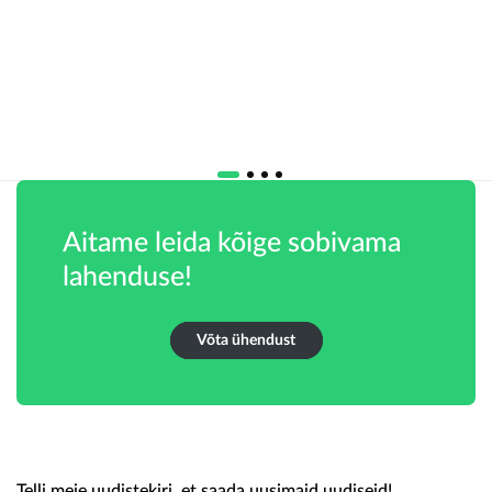
Aitame leida kõige sobivama
lahenduse!
Võta ühendust
Telli meie uudistekiri, et saada uusimaid uudiseid!