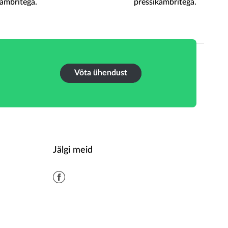
kambritega.
pressikambritega.
Võta ühendust
Jälgi meid