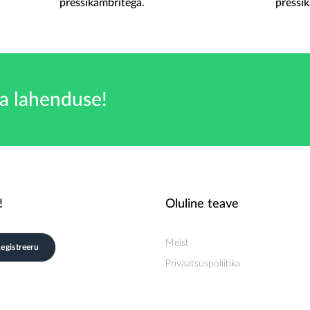
pressikambritega.
pressi
a lahenduse!
!
Oluline teave
Meist
Privaatsuspoliitika