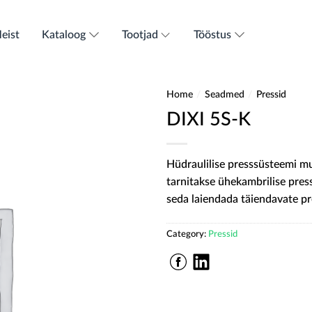
eist
Kataloog
Tootjad
Tööstus
Home
/
Seadmed
/
Pressid
DIXI 5S-K
Hüdraulilise presssüsteemi m
tarnitakse ühekambrilise press
seda laiendada täiendavate pr
Category:
Pressid