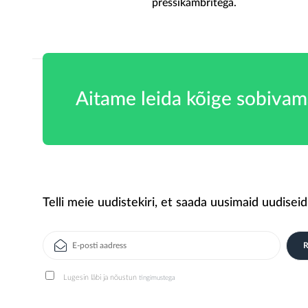
tega.
pressikambritega.
Aitame leida kõige sobivam
Telli meie uudistekiri, et saada uusimaid uudiseid
Lugesin läbi ja nõustun
tingimustega
Alternative: