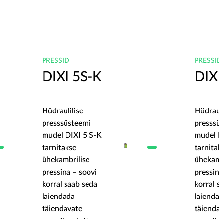
PRESSID
PRESSI
DIXI 5S-K
DIX
Hüdraulilise
Hüdraul
presssüsteemi
presss
mudel DIXI 5 S-K
mudel 
tarnitakse
tarnita
ühekambrilise
ühekam
pressina – soovi
pressin
korral saab seda
korral 
laiendada
laiend
täiendavate
täiend