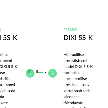
D
PRESSID
I 5S-K
DIXI 5S-K
ilise
Hüdraulilise
üsteemi
presssüsteemi
DIXI 5 S-K
mudel DIXI 5 S-K
kse
tarnitakse
brilise
ühekambrilise
a – soovi
pressina – soovi
saab seda
korral saab seda
ada
laiendada
avate
täiendavate