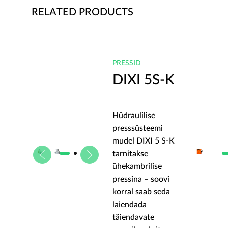
RELATED PRODUCTS
PRESSID
S-K
DIXI 5S-K
Hüdraulilise
mi
presssüsteemi
5 S-K
mudel DIXI 5 S-K
tarnitakse
e
ühekambrilise
ovi
pressina – soovi
seda
korral saab seda
laiendada
täiendavate