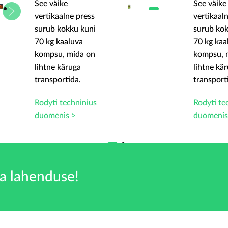
See väike
See väike
vertikaalne press
vertikaal
surub kokku kuni
surub kok
70 kg kaaluva
70 kg kaa
kompsu, mida on
kompsu, 
lihtne käruga
lihtne kä
transportida.
transport
Rodyti techninius
Rodyti te
duomenis >
duomenis
a lahenduse!