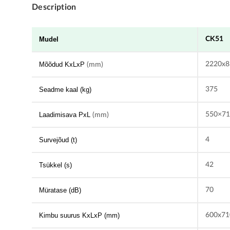
Description
CK51
Mudel
2220x8
Mõõdud KxLxP
(mm)
375
Seadme kaal (kg)
550×7
Laadimisava PxL
(mm)
4
Survejõud (t)
42
Tsükkel (s)
70
Müratase (dB)
600x71
Kimbu suurus KxLxP (mm)