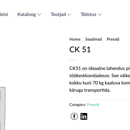
eist
Kataloog
Tootjad
Tööstus
Home
/
Seadmed
/
Pressid
CK 51
CK51 on ideaalne lahendus pi
töökeskkondadesse. See väike
kokku kuni 70 kg kaaluva kom
käruga transportida.
Category:
Pressid