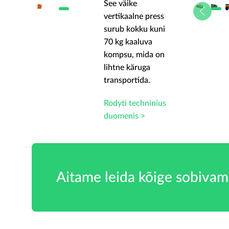
See väike
ss
vertikaalne press
ni
surub kokku kuni
70 kg kaaluva
on
kompsu, mida on
lihtne käruga
transportida.
us
Rodyti techninius
duomenis >
Aitame leida kõige sobivam