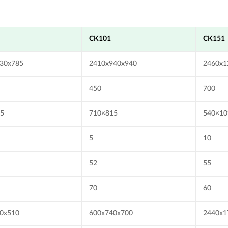
CK101
CK151
30x785
2410x940x940
2460x1
450
700
15
710×815
540×10
5
10
52
55
70
60
0x510
600x740x700
2440x1