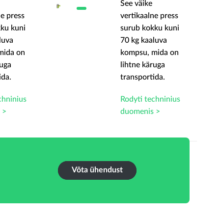
See väike
ne press
vertikaalne press
ku kuni
surub kokku kuni
luva
70 kg kaaluva
mida on
kompsu, mida on
ruga
lihtne käruga
ida.
transportida.
chninius
Rodyti techninius
 >
duomenis >
Võta ühendust