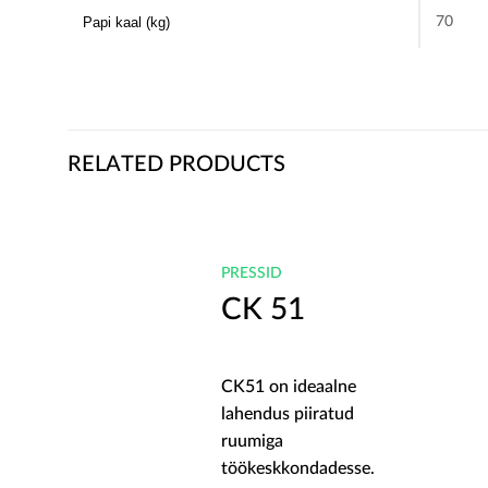
70
Papi kaal (kg)
RELATED PRODUCTS
PRESSID
CK 51
ne
CK51 on ideaalne
ud
lahendus piiratud
ruumiga
esse.
töökeskkondadesse.