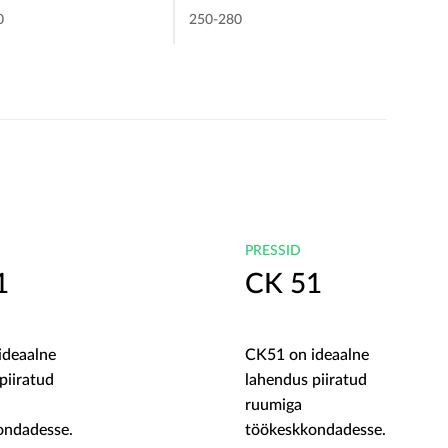
0
250-280
PRESSID
1
CK 51
ideaalne
CK51 on ideaalne
piiratud
lahendus piiratud
ruumiga
ondadesse.
töökeskkondadesse.