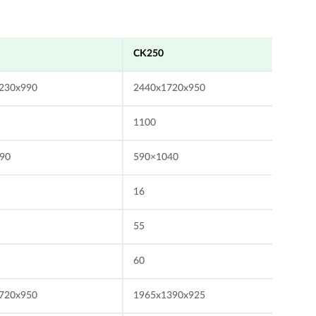
CK250
230x990
2440x1720x950
1100
90
590×1040
16
55
60
720x950
1965x1390x925