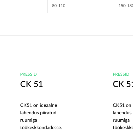
80-110
150-18
PRESSID
PRESSID
CK 51
CK 5
CK51 on ideaalne
CK51 on 
lahendus piiratud
lahendus 
ruumiga
ruumiga
töökeskkondadesse.
töökeskk