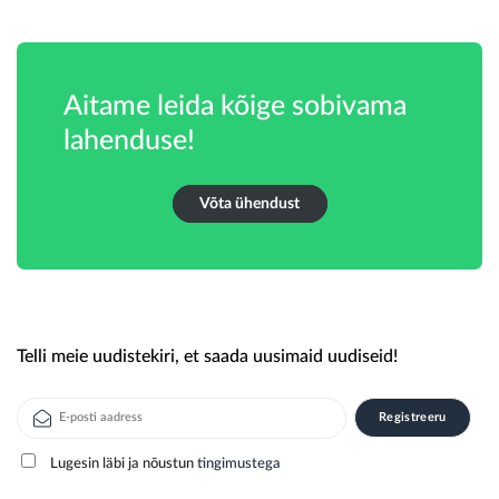
Aitame leida kõige sobivama
lahenduse!
Võta ühendust
Telli meie uudistekiri, et saada uusimaid uudiseid!
Lugesin läbi ja nõustun
tingimustega