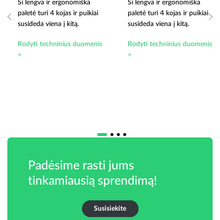
Ši lengva ir ergonomiška
Ši lengva ir ergonomiška
paletė turi 4 kojas ir puikiai
paletė turi 4 kojas ir puikiai
susideda viena į kitą.
susideda viena į kitą.
Rodyti techninius duomenis
Rodyti techninius duomenis
>
>
Padėsime rasti jums
tinkamiausią sprendimą!
Susisiekite