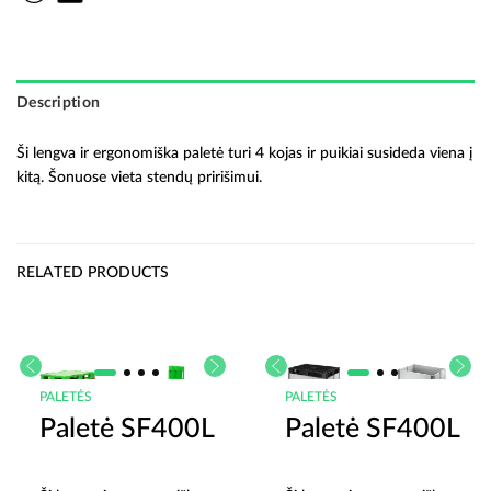
Description
Ši lengva ir ergonomiška paletė turi 4 kojas ir puikiai susideda viena į
kitą. Šonuose vieta stendų pririšimui.
RELATED PRODUCTS
PALETĖS
PALETĖS
Paletė SF400L
Paletė SF400L