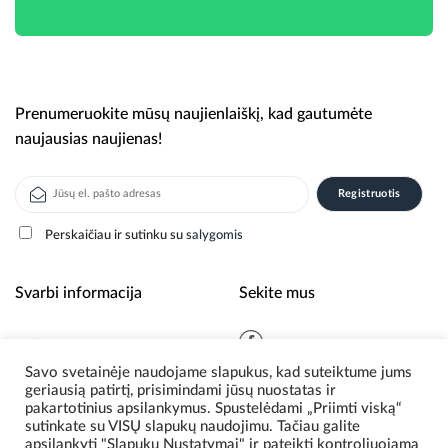
Prenumeruokite mūsų naujienlaiškį, kad gautumėte
naujausias naujienas!
Perskaičiau ir sutinku su
salygomis
Alternative:
Svarbi informacija
Sekite mus
Apie mus
Savo svetainėje naudojame slapukus, kad suteiktume jums
Naujienos
geriausią patirtį, prisimindami jūsų nuostatas ir
Privatumo politika
pakartotinius apsilankymus. Spustelėdami „Priimti viską“
sutinkate su VISŲ slapukų naudojimu. Tačiau galite
apsilankyti "Slapukų Nustatymai" ir pateikti kontroliuojamą