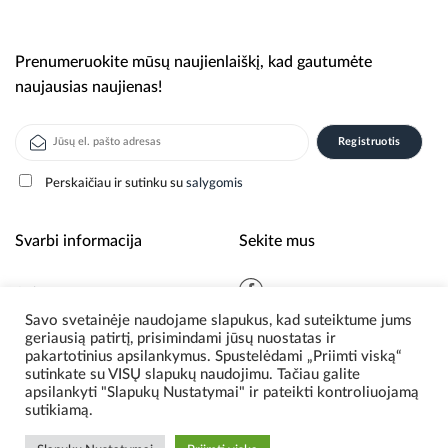
Prenumeruokite mūsų naujienlaiškį, kad gautumėte
naujausias naujienas!
Perskaičiau ir sutinku su
salygomis
Alternative:
Svarbi informacija
Sekite mus
Apie mus
Savo svetainėje naudojame slapukus, kad suteiktume jums
Naujienos
geriausią patirtį, prisimindami jūsų nuostatas ir
Privatumo politika
pakartotinius apsilankymus. Spustelėdami „Priimti viską“
sutinkate su VISŲ slapukų naudojimu. Tačiau galite
apsilankyti "Slapukų Nustatymai" ir pateikti kontroliuojamą
sutikiamą.
© 2026 Scoding. Visos teisės saugomos.