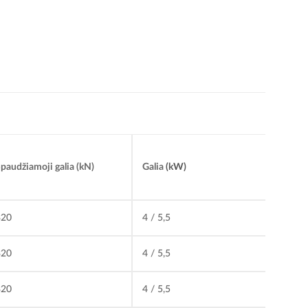
paudžiamoji galia (kN)
Galia
(kW)
320
4 / 5,5
320
4 / 5,5
320
4 / 5,5