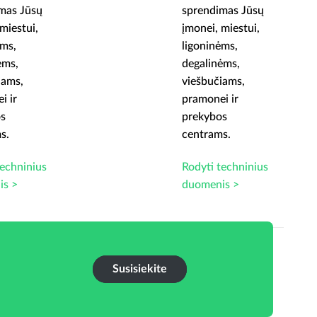
mas Jūsų
sprendimas Jūsų
miestui,
įmonei, miestui,
ėms,
ligoninėms,
ėms,
degalinėms,
iams,
viešbučiams,
i ir
pramonei ir
os
prekybos
s.
centrams.
techninius
Rodyti techninius
is >
duomenis >
Susisiekite