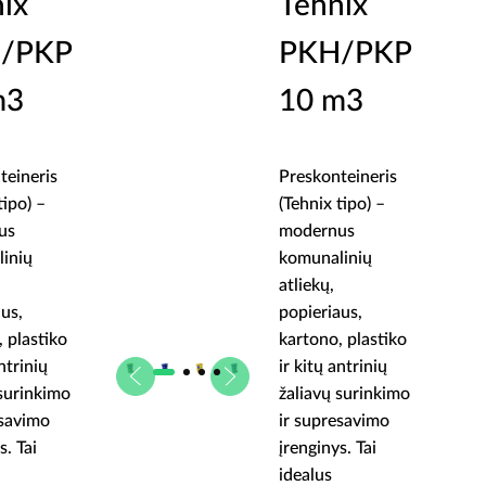
ix
Tehnix
/PKP
PKH/PKP
m3
10 m3
teineris
Preskonteineris
tipo) –
(Tehnix tipo) –
us
modernus
inių
komunalinių
atliekų,
aus,
popieriaus,
 plastiko
kartono, plastiko
antrinių
ir kitų antrinių
 surinkimo
žaliavų surinkimo
esavimo
ir supresavimo
s. Tai
įrenginys. Tai
idealus