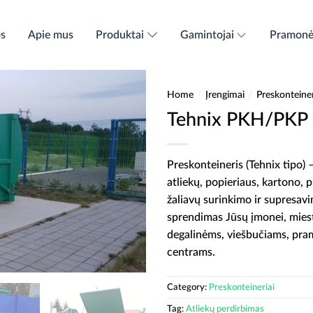
os
Apie mus
Produktai
Gamintojai
Pramon
Home
/
Įrengimai
/
Preskonteiner
Tehnix PKH/PKP
Preskonteineris (Tehnix tipo
atliekų, popieriaus, kartono, pl
žaliavų surinkimo ir supresavi
sprendimas Jūsų įmonei, miest
degalinėms, viešbučiams, pra
centrams.
Category:
Preskonteineriai
Tag:
Atliekų perdirbimas