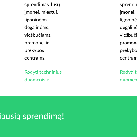
sprendimas Jūsų
sprendi
įmonei, miestui,
įmonei, 
ligoninėms,
ligonin
degalinėms,
degalin
viešbučiams,
viešbuč
pramonei ir
pramone
prekybos
prekyb
centrams.
centram
Rodyti techninius
Rodyti 
duomenis >
duomen
iausią sprendimą!