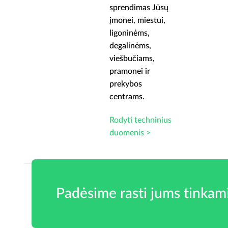
ūsų
sprendimas Jūsų
i,
įmonei, miestui,
ligoninėms,
degalinėms,
viešbučiams,
pramonei ir
prekybos
centrams.
nius
Rodyti techninius
duomenis >
Padėsime rasti jums tinkam