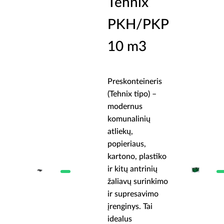
Tehnix
KP
PKH/PKP
10 m3
is
Preskonteineris
–
(Tehnix tipo) –
modernus
komunalinių
atliekų,
popieriaus,
iko
kartono, plastiko
ų
ir kitų antrinių
kimo
žaliavų surinkimo
o
ir supresavimo
įrenginys. Tai
idealus