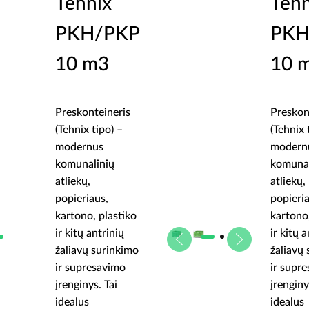
Tehnix
Tehn
PKH/PKP
PKH
10 m3
10 
Preskonteineris
Preskon
(Tehnix tipo) –
(Tehnix 
modernus
modern
komunalinių
komunal
atliekų,
atliekų,
popieriaus,
popieri
kartono, plastiko
kartono,
ir kitų antrinių
ir kitų 
žaliavų surinkimo
žaliavų
ir supresavimo
ir supr
įrenginys. Tai
įrenginy
idealus
idealus