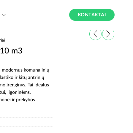
KONTAKTAI
ė
iai
 10 m3
) – modernus komunalinių
astiko ir kitų antrinių
mo įrenginys. Tai idealus
ui, ligoninėms,
monei ir prekybos