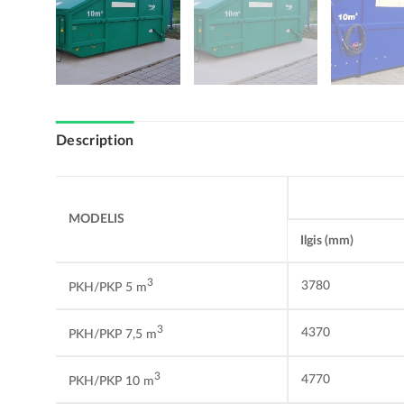
Description
MODELIS
Ilgis (mm)
3
3780
PKH/PKP 5 m
3
4370
PKH/PKP 7,5 m
3
4770
PKH/PKP 10 m