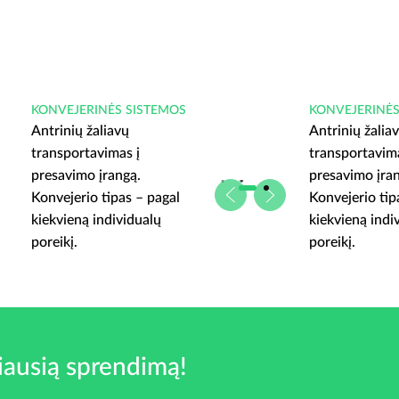
KONVEJERINĖS SISTEMOS
KONVEJERINĖS
Antrinių žaliavų
Antrinių žalia
transportavimas į
transportavima
presavimo įrangą.
presavimo įra
Konvejerio tipas – pagal
Konvejerio tip
kiekvieną individualų
kiekvieną indi
poreikį.
poreikį.
iausią sprendimą!