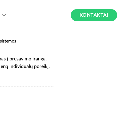
KONTAKTAI
ė
 sistemos
mas į presavimo įrangą.
ieną individualų poreikį.