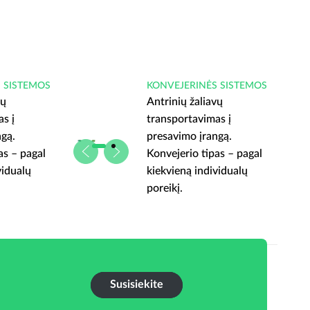
 SISTEMOS
KONVEJERINĖS SISTEMOS
vų
Antrinių žaliavų
s į
transportavimas į
ngą.
presavimo įrangą.
as – pagal
Konvejerio tipas – pagal
vidualų
kiekvieną individualų
poreikį.
Susisiekite