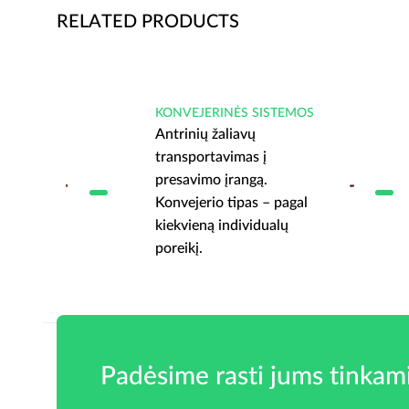
RELATED PRODUCTS
EMOS
KONVEJERINĖS SISTEMOS
Antrinių žaliavų
transportavimas į
presavimo įrangą.
agal
Konvejerio tipas – pagal
ų
kiekvieną individualų
poreikį.
Padėsime rasti jums tinkam