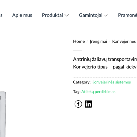
os
Apie mus
Produktai
Gamintojai
Pramon
Home
/
Įrengimai
/
Konvejerinės
Antrinių žaliavų transportavi
Konvejerio tipas – pagal kiekv
Category:
Konvejerinės sistemos
Tag:
Atliekų perdirbimas