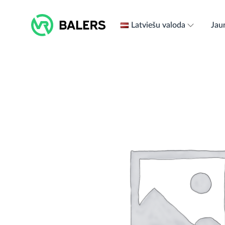
Skip
to
Latviešu valoda
Jau
content