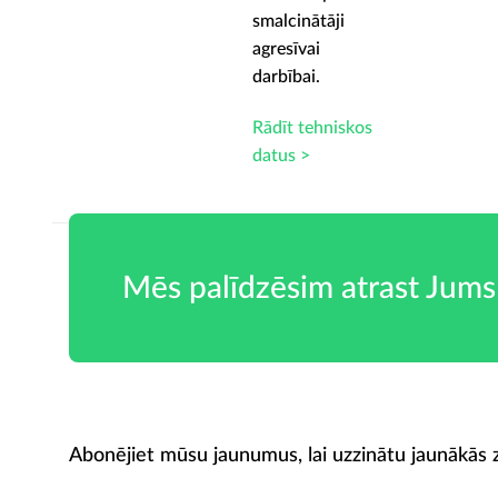
smalcinātāji
agresīvai
darbībai.
skos
Rādīt tehniskos
datus >
Mēs palīdzēsim atrast Jums
Abonējiet mūsu jaunumus, lai uzzinātu jaunākās z