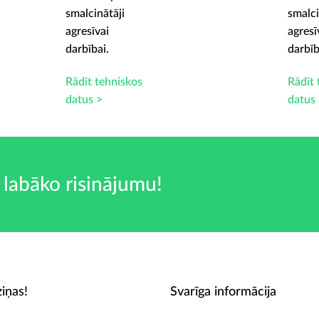
smalcinātāji
smalci
agresīvai
agresī
darbībai.
darbīb
Rādīt tehniskos
Rādīt 
datus >
datus
 labāko risinājumu!
iņas!
Svarīga informācija