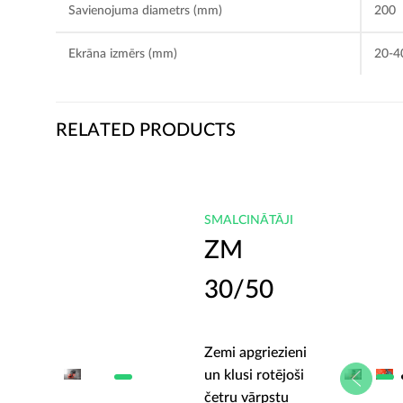
Savienojuma diametrs (mm)
200
Ekrāna izmērs (mm)
20-4
RELATED PRODUCTS
JI
SMALCINĀTĀJI
ZM
30/50
zieni
Zemi apgriezieni
joši
un klusi rotējoši
tu
četru vārpstu