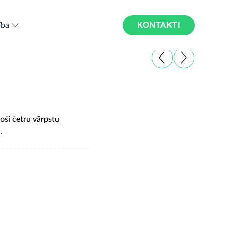
KONTAKTI
ība
joši četru vārpstu
.