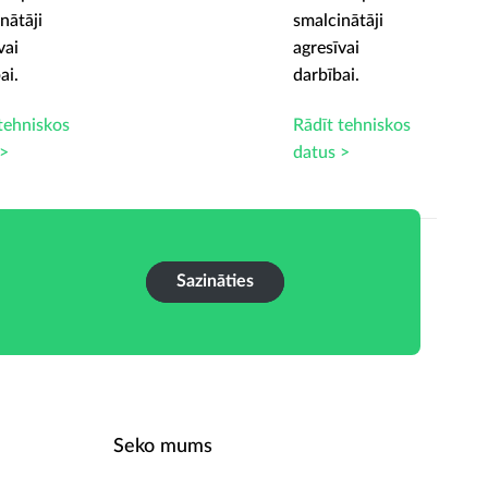
nātāji
smalcinātāji
vai
agresīvai
ai.
darbībai.
tehniskos
Rādīt tehniskos
 >
datus >
Sazināties
Seko mums