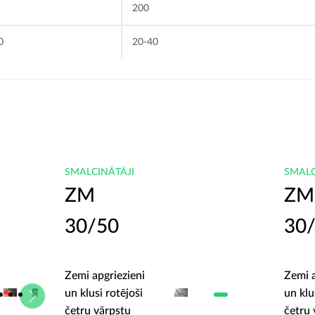
200
0
20-40
SMALCINĀTĀJI
SMALC
ZM
ZM
30/50
30
Zemi apgriezieni
Zemi a
un klusi rotējoši
un klu
četru vārpstu
četru 