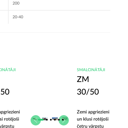
200
20-40
INĀTĀJI
SMALCINĀTĀJI
ZM
/50
30/50
pgriezieni
Zemi apgriezieni
si rotējoši
un klusi rotējoši
vārpstu
četru vārpstu