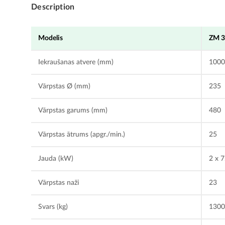
Description
Modelis
ZM 
Iekraušanas atvere (mm)
1000
Vārpstas Ø (mm)
235
Vārpstas garums (mm)
480
Vārpstas ātrums (apgr./min.)
25
Jauda (kW)
2 x 7
Vārpstas naži
23
Svars (kg)
130