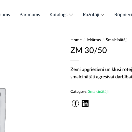
nums
Par mums
Katalogs
Ražotāji
Rūpniec
Home
/
Iekārtas
/
Smalcinātāji
ZM 30/50
Zemi apgriezieni un klusi rotē
smalcinātāji agresīvai darbībai
Category:
Smalcinātāji