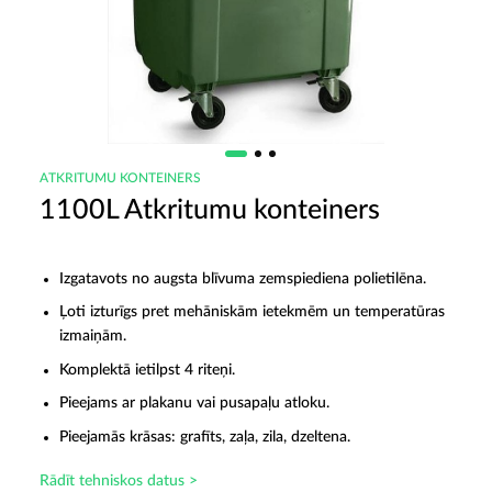
ATKRITUMU KONTEINERS
1100L Atkritumu konteiners
Izgatavots no augsta blīvuma zemspiediena polietilēna.
Ļoti izturīgs pret mehāniskām ietekmēm un temperatūras
izmaiņām.
Komplektā ietilpst 4 riteņi.
Pieejams ar plakanu vai pusapaļu atloku.
Pieejamās krāsas: grafīts, zaļa, zila, dzeltena.
Rādīt tehniskos datus >