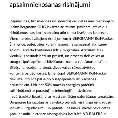
apsaimniekošanas risinājumi
Rūpniecības, tirdzniecības un sabiedriskās vietās mēs piedāvājam
Heinz Bergmann OHG iekārtas ar izcilām īpašībām, efektīvus
risinājumus, kas krasi samazina atkritumu izvešanas izmaksas.
Viens no piedāvātajiem risinājumiem ir BERGMANN Roll-Packer.
Šī ir ierīce, pateicoties kurai ir iespējams samazināt atkritumu
apjomu atvērtā konteinerā līdz 7 m garumā. Atkritumi tiek
vienlaikus sasmalcināti un presēti, un process tiek veikts ar
smagas, īpaši aprīkotas blīvēšanas trumuļa ripošanas kustību.
Blīvēšana iespējama vienā, divos vai vairākos atvērtos
konteineros pēc kārtas. Izmantojot BERGMANN Roll-Packer,
tiek ietaupīti līdz pat 4 no 5 iespējamiem iztukšošanas
braucieniem. Līdz pat 50% mazāks enerģijas patēriņš
salīdzinājumā ar parastajām tehnoloģijām. Uzticams
nepārtrauktai lietošanai ar krasi zemākām uzturēšanas izmaksām.
Bergmann kā ražotājs ar vislielāko pieredzi visā tirgū un daudzu
inovatīvu izgudrojumu un patentu īpašnieks. Vairāk nekā četru
gadu desmitu pieredze atspoguļojas kvalitātē. VR BALERS ir