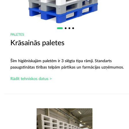
PALETES
Krāsainās paletes
Šīm higiēniskajām paletēm ir 3 slēgta tipa rāmji. Standarts
paaugstinātas tīrības telpām pārtikas un farmācijas uzņēmumos.
Rādīt tehniskos datus >