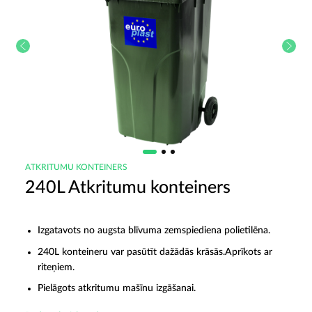
ATKRITUMU KONTEINERS
240L Atkritumu konteiners
Izgatavots no augsta blīvuma zemspiediena polietilēna.
240L konteineru var pasūtīt dažādās krāsās.Aprīkots ar
riteņiem.
Pielāgots atkritumu mašīnu izgāšanai.