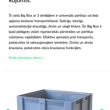
kojomis.
Šī cietā Big Box ar 3 skrējējiem ir universāls pārtikas vai liela
apjoma beztaras transportēšanai. Spēcīgs, izturīgs,
automatizācijai draudzīgs, drošs un viegli tīrāms. Šis Big Box ir
īpaši pielāgots visām rūpnieciskās pārstrādes un pārtikas
ražošanas vajadzībām. Efektīvs apmaiņā pret transportu,
pateicoties tā sakraujamajiem izmēriem. Droša un droša
kraušana, pateicoties stūra kraušanas funkcijām.
Rādīt tehniskos datus >