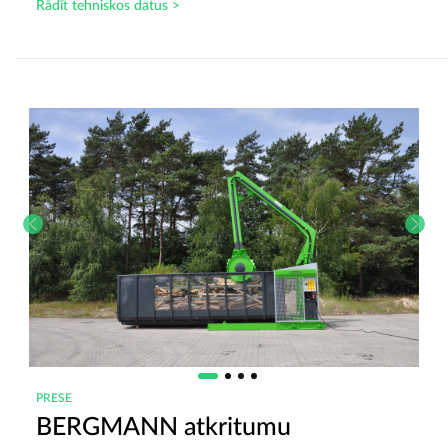
Rādīt tehniskos datus >
PRESE
BERGMANN atkritumu