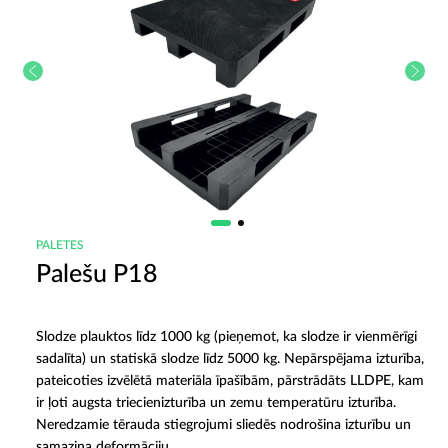
PALETES
Palešu P18
Slodze plauktos līdz 1000 kg (pieņemot, ka slodze ir vienmērīgi
sadalīta) un statiskā slodze līdz 5000 kg. Nepārspējama izturība,
pateicoties izvēlētā materiāla īpašībām, pārstrādāts LLDPE, kam
ir ļoti augsta triecienizturība un zemu temperatūru izturība.
Neredzamie tērauda stiegrojumi sliedēs nodrošina izturību un
samazina deformāciju.