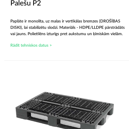
Palešu P2
Paplāte ir monolīta, uz malas ir vertikālas bremzes (DROŠĪBAS
DISKI), lai stabilizētu slodzi. Materiāls - HDPE/LLDPE pārstrādāts
vai jauns. Polietilēns izturīgs pret aukstumu un ķīmiskām vielām.
Rādīt tehniskos datus >