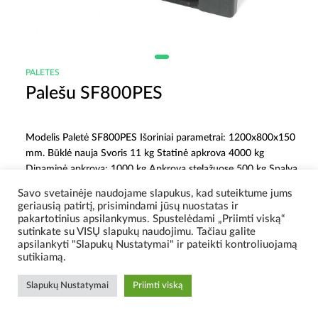
PALETES
Palešu SF800PES
Modelis Paletė SF800PES Išoriniai parametrai: 1200x800x150
mm. Būklė nauja Svoris 11 kg Statinė apkrova 4000 kg
Dinaminė apkrova: 1000 kg Apkrova stelažuose 500 kg Spalva
juoda Medžiaga HDPE Kodas SF800PES
Savo svetainėje naudojame slapukus, kad suteiktume jums
geriausią patirtį, prisimindami jūsų nuostatas ir
Rādīt tehniskos datus >
pakartotinius apsilankymus. Spustelėdami „Priimti viską“
sutinkate su VISŲ slapukų naudojimu. Tačiau galite
apsilankyti "Slapukų Nustatymai" ir pateikti kontroliuojamą
sutikiamą.
Slapukų Nustatymai
Priimti viską