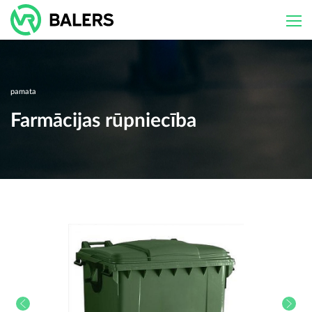
Skip
to
content
pamata
Farmācijas rūpniecība