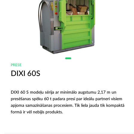
PRESE
DIXI 60S
DIXI 60 S modeļu sērija ar minimālo augstumu 2,17 m un
presēšanas spēku 60 t padara presi par ideālu partneri visiem
apjoma samazināšanas procesiem. Tik liela jauda tik kompaktā
formā ir vēl nebijis produkts.