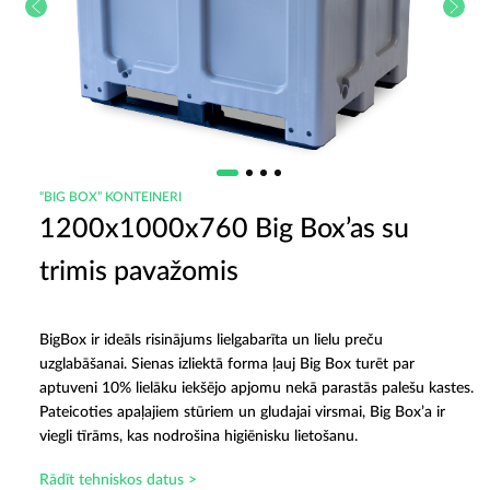
“BIG BOX” KONTEINERI
1200x1000x760 Big Box’as su
trimis pavažomis
BigBox ir ideāls risinājums lielgabarīta un lielu preču
uzglabāšanai. Sienas izliektā forma ļauj Big Box turēt par
aptuveni 10% lielāku iekšējo apjomu nekā parastās palešu kastes.
Pateicoties apaļajiem stūriem un gludajai virsmai, Big Box’a ir
viegli tīrāms, kas nodrošina higiēnisku lietošanu.
Rādīt tehniskos datus >