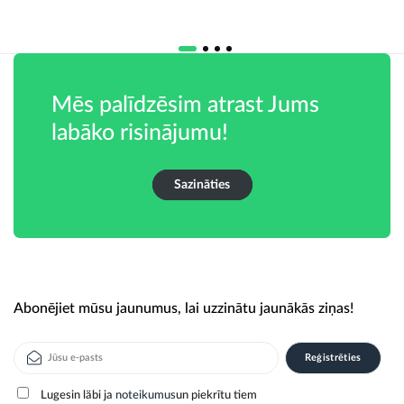
Mēs palīdzēsim atrast Jums
labāko risinājumu!
Sazināties
Abonējiet mūsu jaunumus, lai uzzinātu jaunākās ziņas!
Lugesin läbi ja
noteikumus
un piekrītu tiem