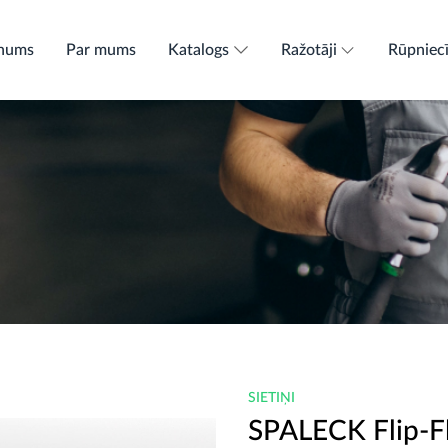
nums
Par mums
Katalogs
Ražotāji
Rūpniec
SIETIŅI
SPALECK Flip-Fl