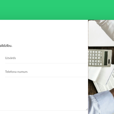
līdzību.