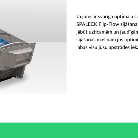
Ja jums ir svarīga optimāla si
SPALECK Flip-Flow sijāšanas 
jābūt uzticamām un jaudīgām
sijāšanas mašīnām jūs optimiz
labas visu jūsu apstrādes iek