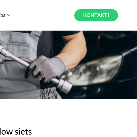
KONTAKTI
ība
ow siets