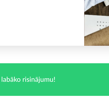
 labāko risinājumu!