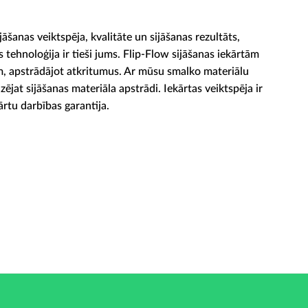
jāšanas veiktspēja, kvalitāte un sijāšanas rezultāts,
tehnoloģija ir tieši jums. Flip-Flow sijāšanas iekārtām
, apstrādājot atkritumus. Ar mūsu smalko materiālu
ējat sijāšanas materiāla apstrādi. Iekārtas veiktspēja ir
ārtu darbības garantija.