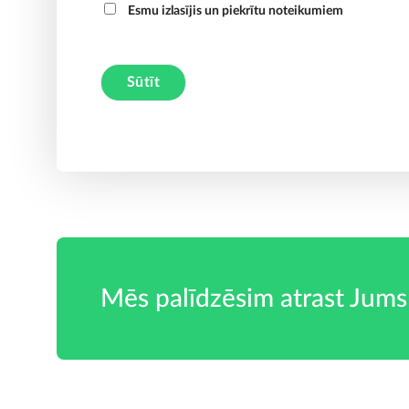
Esmu izlasījis un piekrītu noteikumiem
A
l
t
e
r
n
a
t
Mēs palīdzēsim atrast Jums
i
v
e
: