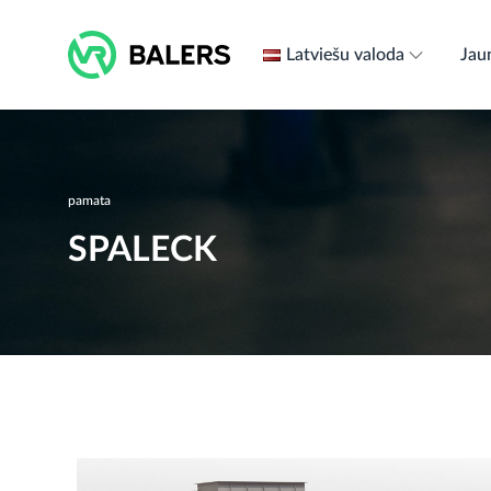
Skip
to
Latviešu valoda
Jau
content
pamata
SPALECK