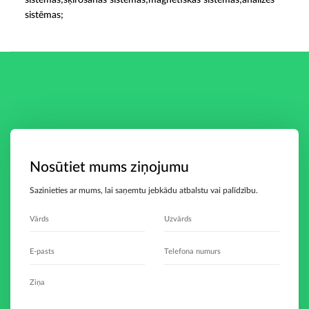
sistēmas;šķirošanas sistēmas;magnētiskās sistēmas;analīzes
sistēmas;
Nosūtiet mums ziņojumu
Sazinieties ar mums, lai saņemtu jebkādu atbalstu vai palīdzību.