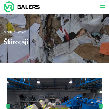
Skip
to
content
pamata
/
Katalogs
Šķirotāji