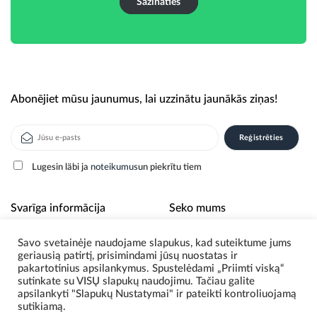
Sazināties
Abonējiet mūsu jaunumus, lai uzzinātu jaunākās ziņas!
Lugesin läbi ja
noteikumus
un piekrītu tiem
Alternative:
Svarīga informācija
Seko mums
Savo svetainėje naudojame slapukus, kad suteiktume jums
Par mums
geriausią patirtį, prisimindami jūsų nuostatas ir
Privātuma politika
pakartotinius apsilankymus. Spustelėdami „Priimti viską“
sutinkate su VISŲ slapukų naudojimu. Tačiau galite
apsilankyti "Slapukų Nustatymai" ir pateikti kontroliuojamą
sutikiamą.