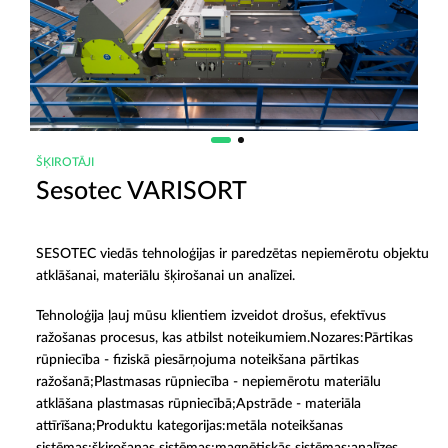
ŠĶIROTĀJI
Sesotec VARISORT
SESOTEC viedās tehnoloģijas ir paredzētas nepiemērotu objektu
atklāšanai, materiālu šķirošanai un analīzei.
Tehnoloģija ļauj mūsu klientiem izveidot drošus, efektīvus
ražošanas procesus, kas atbilst noteikumiem.Nozares:Pārtikas
rūpniecība - fiziskā piesārņojuma noteikšana pārtikas
ražošanā;Plastmasas rūpniecība - nepiemērotu materiālu
atklāšana plastmasas rūpniecībā;Apstrāde - materiāla
attīrīšana;Produktu kategorijas:metāla noteikšanas