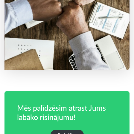
Mēs palīdzēsim atrast Jums
labāko risinājumu!