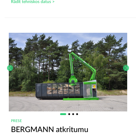
Rādīt tehniskos datus >
PRESE
BERGMANN atkritumu