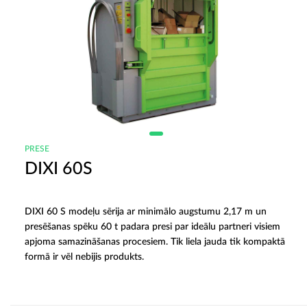
PRESE
DIXI 60S
DIXI 60 S modeļu sērija ar minimālo augstumu 2,17 m un
presēšanas spēku 60 t padara presi par ideālu partneri visiem
apjoma samazināšanas procesiem. Tik liela jauda tik kompaktā
formā ir vēl nebijis produkts.