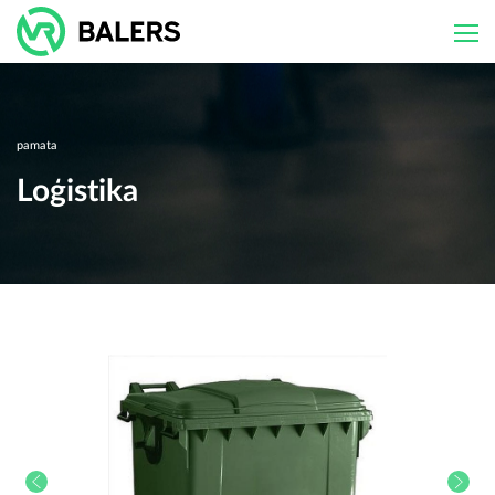
Skip
to
content
pamata
Loģistika