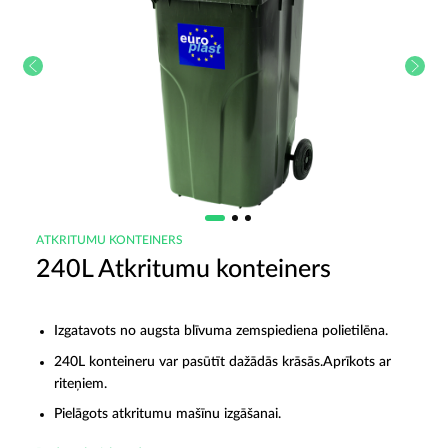
ATKRITUMU KONTEINERS
240L Atkritumu konteiners
Izgatavots no augsta blīvuma zemspiediena polietilēna.
240L konteineru var pasūtīt dažādās krāsās.Aprīkots ar
riteņiem.
Pielāgots atkritumu mašīnu izgāšanai.