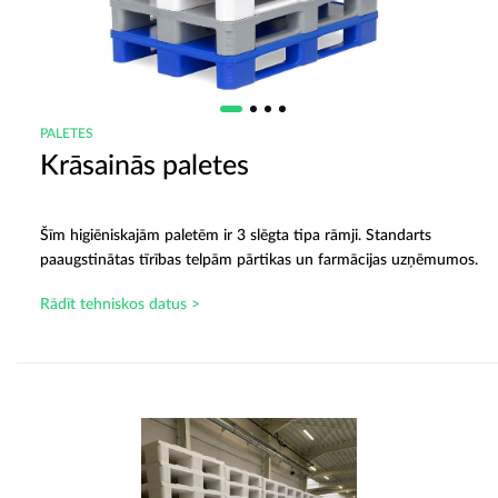
PALETES
Krāsainās paletes
Šīm higiēniskajām paletēm ir 3 slēgta tipa rāmji. Standarts
paaugstinātas tīrības telpām pārtikas un farmācijas uzņēmumos.
Rādīt tehniskos datus >