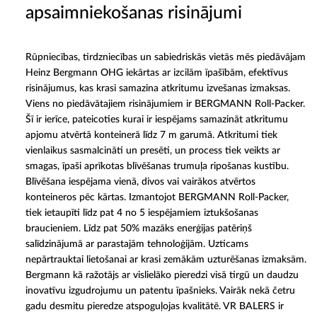
apsaimniekošanas risinājumi
Rūpniecības, tirdzniecības un sabiedriskās vietās mēs piedāvājam
Heinz Bergmann OHG iekārtas ar izcilām īpašībām, efektīvus
risinājumus, kas krasi samazina atkritumu izvešanas izmaksas.
Viens no piedāvātajiem risinājumiem ir BERGMANN Roll-Packer.
Šī ir ierīce, pateicoties kurai ir iespējams samazināt atkritumu
apjomu atvērtā konteinerā līdz 7 m garumā. Atkritumi tiek
vienlaikus sasmalcināti un presēti, un process tiek veikts ar
smagas, īpaši aprīkotas blīvēšanas trumuļa ripošanas kustību.
Blīvēšana iespējama vienā, divos vai vairākos atvērtos
konteineros pēc kārtas. Izmantojot BERGMANN Roll-Packer,
tiek ietaupīti līdz pat 4 no 5 iespējamiem iztukšošanas
braucieniem. Līdz pat 50% mazāks enerģijas patēriņš
salīdzinājumā ar parastajām tehnoloģijām. Uzticams
nepārtrauktai lietošanai ar krasi zemākām uzturēšanas izmaksām.
Bergmann kā ražotājs ar vislielāko pieredzi visā tirgū un daudzu
inovatīvu izgudrojumu un patentu īpašnieks. Vairāk nekā četru
gadu desmitu pieredze atspoguļojas kvalitātē. VR BALERS ir