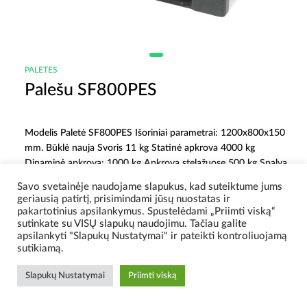
PALETES
Palešu SF800PES
Modelis Paletė SF800PES Išoriniai parametrai: 1200x800x150
mm. Būklė nauja Svoris 11 kg Statinė apkrova 4000 kg
Dinaminė apkrova: 1000 kg Apkrova stelažuose 500 kg Spalva
juoda Medžiaga HDPE Kodas SF800PES
Savo svetainėje naudojame slapukus, kad suteiktume jums
geriausią patirtį, prisimindami jūsų nuostatas ir
Rādīt tehniskos datus >
pakartotinius apsilankymus. Spustelėdami „Priimti viską“
sutinkate su VISŲ slapukų naudojimu. Tačiau galite
apsilankyti "Slapukų Nustatymai" ir pateikti kontroliuojamą
sutikiamą.
Slapukų Nustatymai
Priimti viską