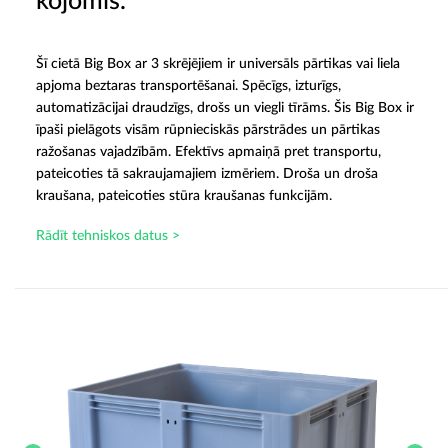
kojomis.
Šī cietā Big Box ar 3 skrējējiem ir universāls pārtikas vai liela
apjoma beztaras transportēšanai. Spēcīgs, izturīgs,
automatizācijai draudzīgs, drošs un viegli tīrāms. Šis Big Box ir
īpaši pielāgots visām rūpnieciskās pārstrādes un pārtikas
ražošanas vajadzībām. Efektīvs apmaiņā pret transportu,
pateicoties tā sakraujamajiem izmēriem. Droša un droša
kraušana, pateicoties stūra kraušanas funkcijām.
Rādīt tehniskos datus >