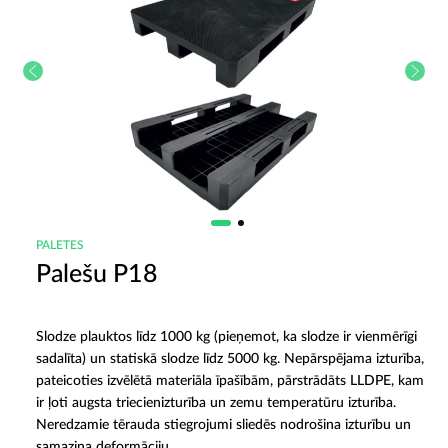
PALETES
Palešu P18
Slodze plauktos līdz 1000 kg (pieņemot, ka slodze ir vienmērīgi
sadalīta) un statiskā slodze līdz 5000 kg. Nepārspējama izturība,
pateicoties izvēlētā materiāla īpašībām, pārstrādāts LLDPE, kam
ir ļoti augsta triecienizturība un zemu temperatūru izturība.
Neredzamie tērauda stiegrojumi sliedēs nodrošina izturību un
samazina deformāciju.