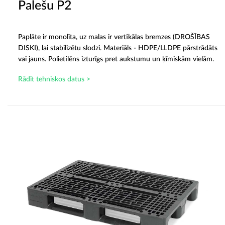
Palešu P2
Paplāte ir monolīta, uz malas ir vertikālas bremzes (DROŠĪBAS
DISKI), lai stabilizētu slodzi. Materiāls - HDPE/LLDPE pārstrādāts
vai jauns. Polietilēns izturīgs pret aukstumu un ķīmiskām vielām.
Rādīt tehniskos datus >