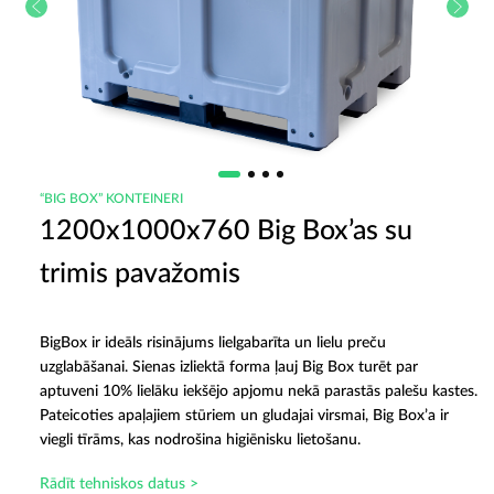
“BIG BOX” KONTEINERI
1200x1000x760 Big Box’as su
trimis pavažomis
BigBox ir ideāls risinājums lielgabarīta un lielu preču
uzglabāšanai. Sienas izliektā forma ļauj Big Box turēt par
aptuveni 10% lielāku iekšējo apjomu nekā parastās palešu kastes.
Pateicoties apaļajiem stūriem un gludajai virsmai, Big Box’a ir
viegli tīrāms, kas nodrošina higiēnisku lietošanu.
Rādīt tehniskos datus >