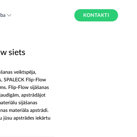
KONTAKTI
ība
w siets
āšanas veiktspēja,
āts, SPALECK Flip-Flow
jums. Flip-Flow sijāšanas
jaudīgām, apstrādājot
teriālu sijāšanas
nas materiāla apstrādi.
su jūsu apstrādes iekārtu