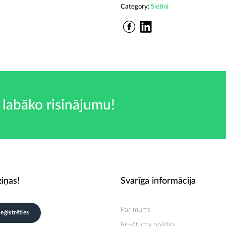
Category:
Sietiņi
 labāko risinājumu!
iņas!
Svarīga informācija
Par mums
Privātuma politika