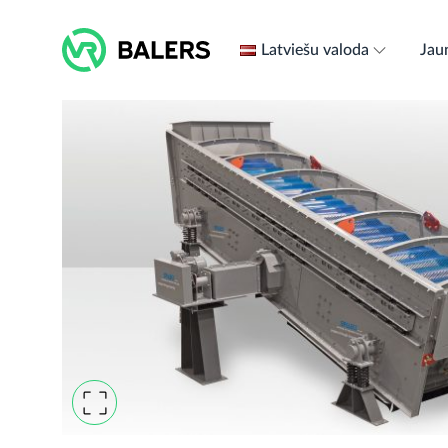
Skip
to
Latviešu valoda
Jau
content