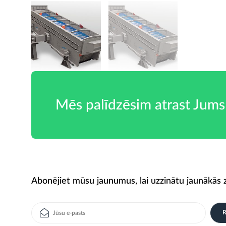
Mēs palīdzēsim atrast Jums
Abonējiet mūsu jaunumus, lai uzzinātu jaunākās z