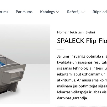
nums
Par mums
Katalogs
Ražotāji
Rūpniec
Home
/
Iekārtas
/
Sietiņi
SPALECK Flip-Flo
Ja jums ir svarīga optimāla sij
kvalitāte un sijāšanas rezult
sijāšanas tehnoloģija ir tieši 
iekārtām jābūt uzticamām un 
atkritumus. Ar mūsu smalko ma
mašīnām jūs optimizējat sijāša
Iekārtas veiktspēja ir labas vi
darbības garantija.