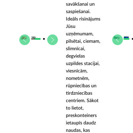
savākšanai un
saspiešanai.
Ideāls risinājums
Jūsu
uzņēmumam,
pilsētai, ciemam,
slimnīcai,
degvielas
uzpildes stacijai,
viesnīcām,
nometnēm,
rūpniecības un
tirdzniecības
centriem. Sākot
to lietot,
preskonteiners
ietaupīs daudz
naudas, kas