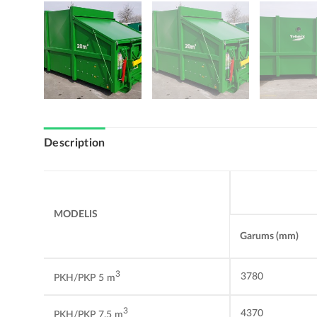
Description
MODELIS
Garums
(mm)
3
3780
PKH/PKP 5 m
3
4370
PKH/PKP 7,5 m