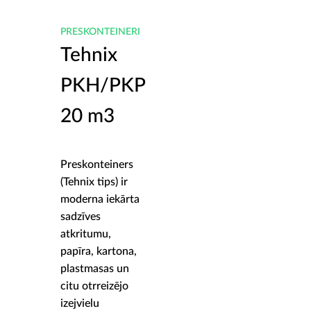
PRESKONTEINERI
Tehnix
PKH/PKP
20 m3
Preskonteiners
(Tehnix tips) ir
moderna iekārta
sadzīves
atkritumu,
papīra, kartona,
plastmasas un
citu otrreizējo
izejvielu