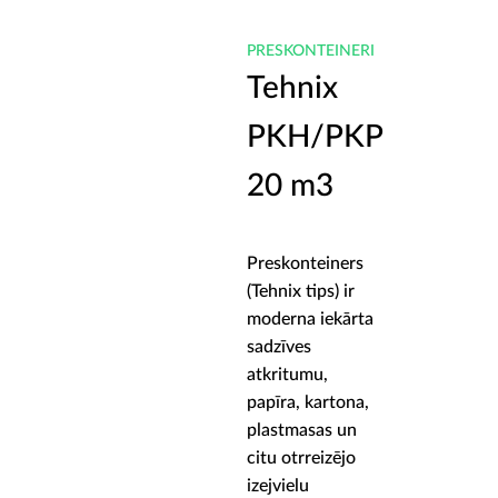
PRESKONTEINERI
Tehnix
PKH/PKP
20 m3
Preskonteiners
(Tehnix tips) ir
moderna iekārta
sadzīves
atkritumu,
papīra, kartona,
plastmasas un
citu otrreizējo
izejvielu