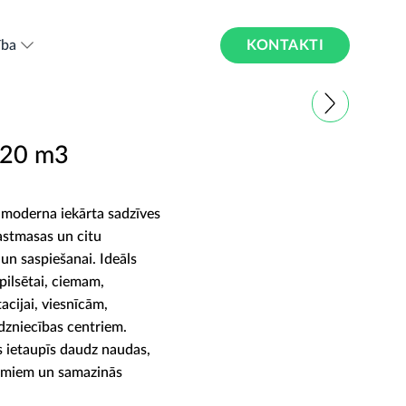
KONTAKTI
ība
 20 m3
r moderna iekārta sadzīves
lastmasas un citu
 un saspiešanai. Ideāls
ilsētai, ciemam,
tacijai, viesnīcām,
dzniecības centriem.
s ietaupīs daudz naudas,
evumiem un samazinās