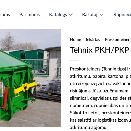
nums
Par mums
Katalogs
Ražotāji
Rūpniec
Home
/
Iekārtas
/
Preskonteineri
Tehnix PKH/PKP
Preskonteiners (Tehnix tips) i
atkritumu, papīra, kartona, p
otrreizējo izejvielu savākšanai
risinājums Jūsu uzņēmumam, p
slimnīcai, degvielas uzpildes s
nometnēm, rūpniecības un tir
Sākot to lietot, preskonteiner
kas saistīti ar loģistikas izd
atkritumu apjomu.