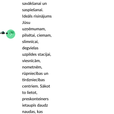
savākšanai un
saspiešanai.
Ideāls risinājums
Jūsu
uzņēmumam,
pilsētai, ciemam,
slimnīcai,
degvielas
uzpildes stacijai,
viesnīcām,
nometnēm,
rūpniecības un
tirdzniecības
centriem. Sākot
to lietot,
preskonteiners
ietaupīs daudz
naudas, kas