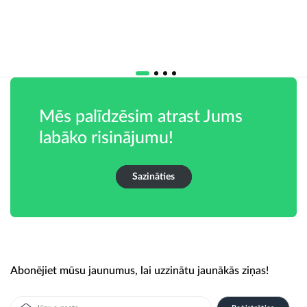
Mēs palīdzēsim atrast Jums
labāko risinājumu!
Sazināties
Abonējiet mūsu jaunumus, lai uzzinātu jaunākās ziņas!