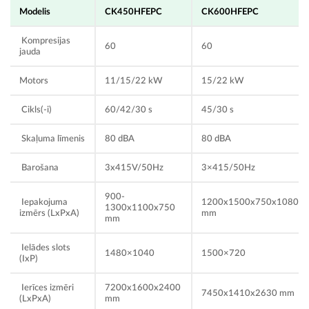
Modelis
CK450HFEPC
CK600HFEPC
Kompresijas
60
60
jauda
Motors
11/15/22 kW
15/22 kW
Cikls(-i)
60/42/30 s
45/30 s
Skaļuma līmenis
80 dBA
80 dBA
Barošana
3x415V/50Hz
3×415/50Hz
900-
Iepakojuma
1200x1500x750x1080
1300x1100x750
izmērs (LxPxA)
mm
mm
Ielādes slots
1480×1040
1500×720
(IxP)
Ierīces izmēri
7200x1600x2400
7450x1410x2630 mm
(LxPxA)
mm