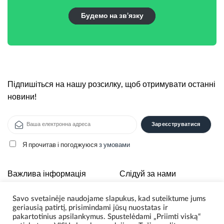
Будемо на зв’язку
Підпишіться на нашу розсилку, щоб отримувати останні
новини!
Я прочитав і погоджуюся
з умовами
Alternative:
Важлива інформація
Слідуй за нами
Savo svetainėje naudojame slapukus, kad suteiktume jums
Про нас
geriausią patirtį, prisimindami jūsų nuostatas ir
Політика конфеденційності
pakartotinius apsilankymus. Spustelėdami „Priimti viską“