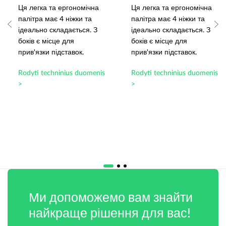
Ця легка та ергономічна
Ця легка та ергономічна
палітра має 4 ніжки та
палітра має 4 ніжки та
ідеально складається. З
ідеально складається. З
боків є місце для
боків є місце для
прив'язки підставок.
прив'язки підставок.
Rodyti techninius duomenis
Rodyti techninius duomenis
>
>
Ми допоможемо вам знайти
найкраще рішення для вас!