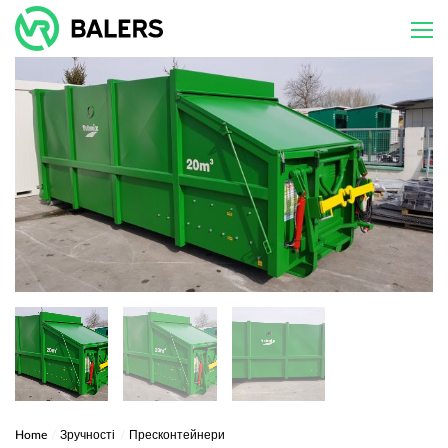
Skip
to
content
Home
/
Зручності
/
Пресконтейнери