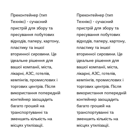
Преконтейнер (тип
Преконтейнер (тип
Технікс) - сучасний
Технікс) - сучасний
пристрій для збору та
пристрій для збору та
пресування побутових
пресування побутових
відходів, паперу, картону,
відходів, паперу, картону,
пластику та іншої
пластику та іншої
вторинної сировини. Це
вторинної сировини. Це
ідеальне рішення для
ідеальне рішення для
вашої компанії, міста,
вашої компанії, міста,
лікарні, АЗС, готелів,
лікарні, АЗС, готелів,
кемпінгів, промислових і
кемпінгів, промислових і
торгових центрів. Після
торгових центрів. Після
використання попередній
використання попередній
контейнер заощадить
контейнер заощадить
багато грошей на
багато грошей на
транспортуванні та
транспортуванні та
зменшить кількість на
зменшить кількість на
місцях утилізації.
місцях утилізації.