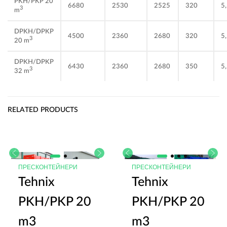
PKH/PKP 20
6680
2530
2525
320
5,
3
m
DPKH/DPKP
4500
2360
2680
320
5,
3
20 m
DPKH/DPKP
6430
2360
2680
350
5,
3
32 m
RELATED PRODUCTS
ПРЕСКОНТЕЙНЕРИ
ПРЕСКОНТЕЙНЕРИ
Tehnix
Tehnix
PKH/PKP 20
PKH/PKP 20
m3
m3