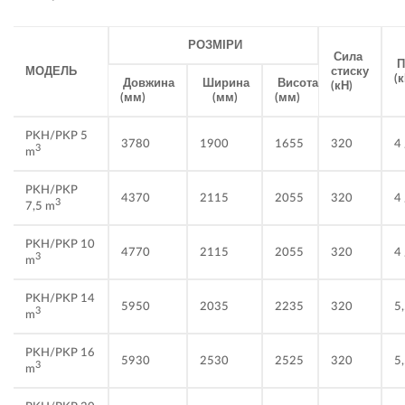
РОЗМІРИ
Сила
П
МОДЕЛЬ
стиску
(к
Довжина
Ширина
Висота
(кН)
(мм)
(мм)
(мм)
PKH/PKP 5
3780
1900
1655
320
4 
3
m
PKH/PKP
4370
2115
2055
320
4 
3
7,5 m
PKH/PKP 10
4770
2115
2055
320
4 
3
m
PKH/PKP 14
5950
2035
2235
320
5,
3
m
PKH/PKP 16
5930
2530
2525
320
5,
3
m