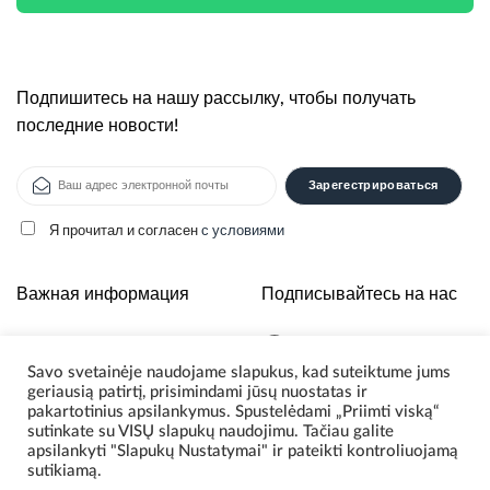
Подпишитесь на нашу рассылку, чтобы получать
последние новости!
Я прочитал и согласен
с условиями
Alternative:
Важная информация
Подписывайтесь на нас
О нас
Savo svetainėje naudojame slapukus, kad suteiktume jums
Политика
geriausią patirtį, prisimindami jūsų nuostatas ir
конфиденциальности
pakartotinius apsilankymus. Spustelėdami „Priimti viską“
sutinkate su VISŲ slapukų naudojimu. Tačiau galite
apsilankyti "Slapukų Nustatymai" ir pateikti kontroliuojamą
sutikiamą.