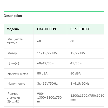
Description
Модель
CK450HFEPC
CK600HFEPC
Мощность
60
60
сжатия
Мотор
11/15/22 kW
15/22 kW
Цикл(ы)
60/42/30 s
45/30 s
Уровень шума
80 dBA
80 dBA
Наполнение
3x415V/50Hz
3×415/50Hz
Размер
900-
1200x1500x750x1080
упаковки
1300x1100x750
mm
(ДхШхВ)
mm