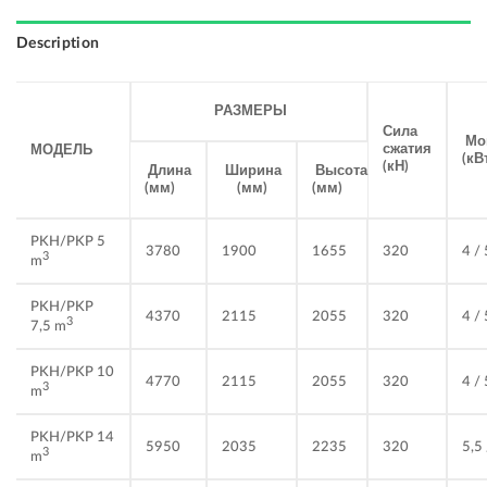
Description
РАЗМЕРЫ
Сила
Мо
сжатия
МОДЕЛЬ
(кВ
(кН)
Ширина
Высота
Длина
(мм)
(мм)
(мм)
PKH/PKP 5
3780
1900
1655
320
4 / 
3
m
PKH/PKP
4370
2115
2055
320
4 / 
3
7,5 m
PKH/PKP 10
4770
2115
2055
320
4 / 
3
m
PKH/PKP 14
5950
2035
2235
320
5,5 
3
m