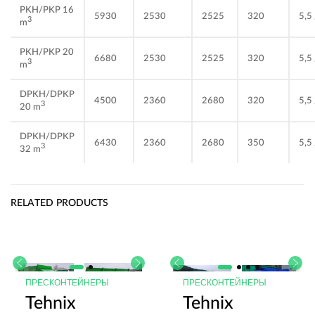
PKH/PKP 16
5930
2530
2525
320
5,5 
3
m
PKH/PKP 20
6680
2530
2525
320
5,5 
3
m
DPKH/DPKP
4500
2360
2680
320
5,5 
3
20 m
DPKH/DPKP
6430
2360
2680
350
5,5 
3
32 m
RELATED PRODUCTS
ПРЕСКОНТЕЙНЕРЫ
ПРЕСКОНТЕЙНЕРЫ
Tehnix
Tehnix