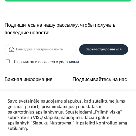
Подпишитесь на нашу рассылку, чтобы получать
последние новости!
Я прочитал и согласен
с условиями
Alternative:
Важная информация
Подписывайтесь на нас
О нас
Savo svetainėje naudojame slapukus, kad suteiktume jums
Политика
geriausią patirtį, prisimindami jūsų nuostatas ir
конфиденциальности
pakartotinius apsilankymus. Spustelėdami „Priimti viską“
sutinkate su VISŲ slapukų naudojimu. Tačiau galite
apsilankyti "Slapukų Nustatymai" ir pateikti kontroliuojamą
sutikiamą.
© 2026 Scoding. Все права защищены.