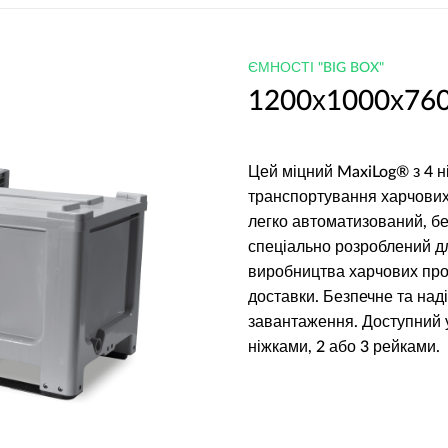
ЄМНОСТІ "BIG BOX"
1200х1000х760 
Цей міцний MaxiLog® з 4 
транспортування харчових 
легко автоматизований, бе
спеціально розроблений дл
виробництва харчових прод
доставки. Безпечне та над
завантаження. Доступний 
ніжками, 2 або 3 рейками.