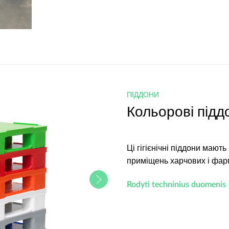
ПІДДОНИ
Кольорові підд
Ці гігієнічні піддони мают
приміщень харчових і фар
Rodyti techninius duomenis 