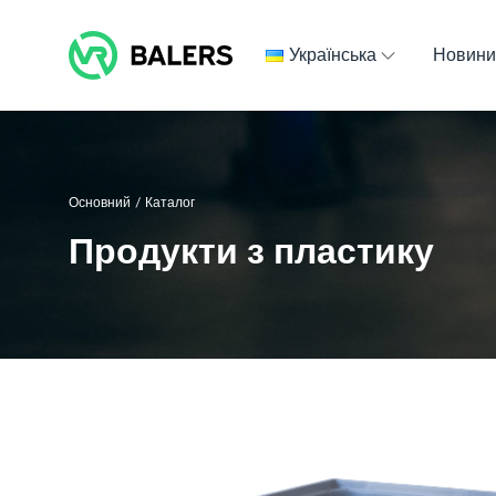
Skip
to
Українська
Новин
content
Основний
/
Каталог
Продукти з пластику