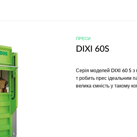
ПРЕСИ
DIXI 60S
Серія моделей DIXI 60 S з
т робить прес ідеальним п
велика ємність у такому 