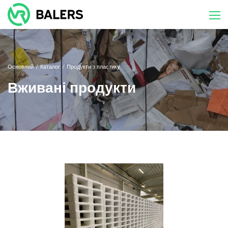
Skip
to
content
Основний
/
Каталог
/
Продукти з пластику
Вживані продукти