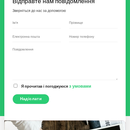
Відправте нам повідомлення
Зверніться до нас за допомогою
з умовами
Я прочитав і погоджуюся
A
l
t
e